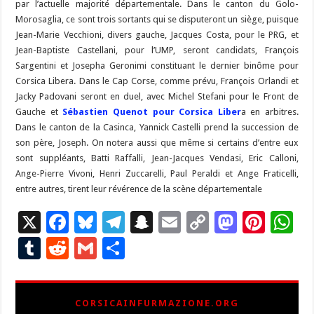
par l’actuelle majorité départementale. Dans le canton du Golo-
Morosaglia, ce sont trois sortants qui se disputeront un siège, puisque
Jean-Marie Vecchioni, divers gauche, Jacques Costa, pour le PRG, et
Jean-Baptiste Castellani, pour l’UMP, seront candidats, François
Sargentini et Josepha Geronimi constituant le dernier binôme pour
Corsica Libera. Dans le Cap Corse, comme prévu, François Orlandi et
Jacky Padovani seront en duel, avec Michel Stefani pour le Front de
Gauche et
Sébastien Quenot pour Corsica Liber
a en arbitres.
Dans le canton de la Casinca, Yannick Castelli prend la succession de
son père, Joseph. On notera aussi que même si certains d’entre eux
sont suppléants, Batti Raffalli, Jean-Jacques Vendasi, Eric Calloni,
Ange-Pierre Vivoni, Henri Zuccarelli, Paul Peraldi et Ange Fraticelli,
entre autres, tirent leur révérence de la scène départementale
X
F
Bl
T
S
E
C
M
Pi
W
ac
u
el
n
m
o
as
nt
h
T
R
G
P
e
es
e
a
ai
p
to
er
at
u
e
m
ar
b
ky
gr
p
l
y
d
es
s
m
d
ai
ta
CORSICAINFURMAZIONE.ORG
o
a
c
Li
o
t
p