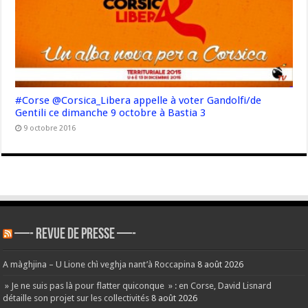
#Corse @Corsica_Libera appelle à voter Gandolfi/de
Gentili ce dimanche 9 octobre à Bastia 3
9 octobre 2016
—- REVUE DE PRESSE —-
A màghjina – U Lione chì veghja nant’à Roccapina
8 août 2026
» Je ne suis pas là pour flatter quiconque » : en Corse, David Lisnard
détaille son projet sur les collectivités
8 août 2026