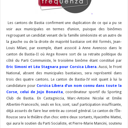
Les cantons de Bastia confirment une duplication de ce qui a pu se
voir aux municipales en termes d’union, puisque des binômes
regroupant un candidat venant de la famille siméoniste et un autre de
la gauche ou de la droite de majorité bastiaise ont été formés, Jean-
Louis Milani, par exemple, étant associé à Anne Avenoso dans le
canton de Bastia-II où Ange Rovere sort de sa retraite politique du
côté du Parti Communiste, le troisième binôme étant constitué par
Eric Simoni et Léa Stagnara pour Corsica Libera
. Aussi, le Front
National, absent des municipales bastiaises, sera représenté dans
trois des quatre cantons. Le canton de Bastia-IV voit quant à lui la
candidature pour
Corsica Libera d’un nom connu dans toute la
Corse, celui de Jojo Bonavita
, coordinateur sportif du Sporting
Club de Bastia. En Castagniccia, Marc-Antoine Nicolai et Emilie
Albertini-Franceschi, seuls en lice, sont, sauf participation insuffisante,
déjà assurés de faire leur entrée au conseil général. Le canton de l’Île-
Rousse sera le théâtre d’un choc entre deux sortants, Hyacinthe Mattei,
qui aura le soutien du Parti Socialiste, et Pierre-Marie Mancini, soutenu