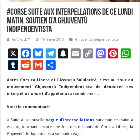
#Corse suite aux interpellations de ce lundi
matin, soutien d’A Ghjuventù
Indipendentista
AnToFpcL™
16 février 2015
Ghjuventù Indipendentista
X
F
Bl
T
S
E
C
M
Pi
W
ac
u
el
n
m
o
as
nt
h
T
R
G
P
e
es
e
a
ai
p
to
er
at
u
e
m
ar
Après Corsica Libera et l’Associu Sulidarità, c’est au tour du
b
ky
gr
p
l
y
d
es
s
m
d
ai
ta
mouvement Ghjuventù Indipendentista de dénoncer ces
o
a
c
Li
o
t
p
bl
di
l
g
interpellations et d’appeler à rassemb
lement.
o
m
h
n
n
p
r
t
er
Voici le communiqué
:
k
at
k
« Suite à la nouvelle
vague d’interpellations
survenue ce matin à
Aiacciu, touchant encore une fois des militants de Corsica Libera, la
Ghjuventù Indipendentista souhaite réagir