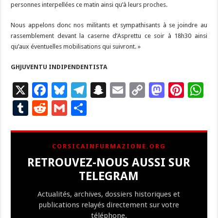
personnes interpellées ce matin ainsi qu’à leurs proches.
Nous appelons donc nos militants et sympathisants à se joindre au
rassemblement devant la caserne d’Asprettu ce soir à 18h30 ainsi
qu’aux éventuelles mobilisations qui suivront. »
GHJUVENTU INDIPENDENTISTA
X
F
Bl
T
S
E
C
M
Pi
W
ac
u
el
n
m
o
as
nt
h
T
R
G
P
e
es
e
a
ai
p
to
er
at
u
e
m
ar
b
ky
gr
p
l
y
d
es
s
m
d
ai
ta
CORSICAINFURMAZIONE.ORG
o
a
c
Li
o
t
p
bl
di
l
g
RETROUVEZ-NOUS AUSSI SUR
o
m
h
n
n
p
r
t
er
TELEGRAM
k
at
k
Actualités, archives, dossiers historiques et
publications relayés directement sur votre
téléphone.