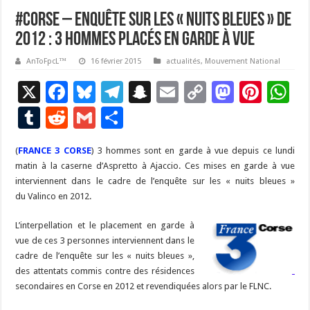
#Corse – Enquête sur les « nuits bleues » de
2012 : 3 hommes placés en garde à vue
AnToFpcL™
16 février 2015
actualités
,
Mouvement National
X
F
Bl
T
S
E
C
M
Pi
W
ac
u
el
n
m
o
as
nt
h
T
R
G
P
e
es
e
a
ai
p
to
er
at
u
e
m
ar
(
FRANCE 3 CORSE
b
) 3 hommes sont en garde à vue depuis ce lundi
ky
gr
p
l
y
d
es
s
m
d
ai
ta
matin à la caserne d’Aspretto à Ajaccio. Ces mises en garde à vue
o
a
c
Li
o
t
p
bl
di
l
g
interviennent dans le cadre de l’enquête sur les « nuits bleues »
o
m
h
n
n
p
du Valinco en 2012.
r
t
er
k
at
k
L’interpellation et le placement en garde à
vue de ces 3 personnes interviennent dans le
cadre de l’enquête sur les « nuits bleues »,
des attentats commis contre des résidences
secondaires en Corse en 2012 et revendiquées alors par le FLNC.