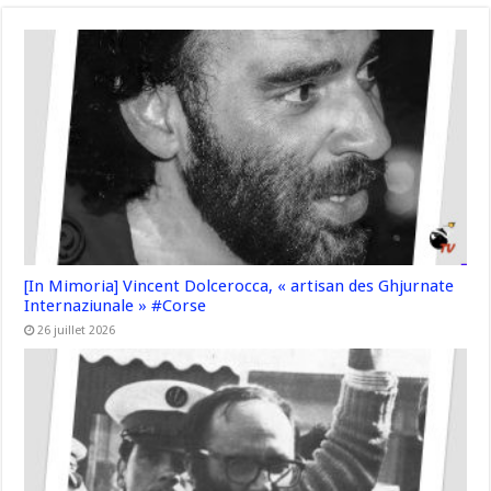
[In Mimoria] Vincent Dolcerocca, « artisan des Ghjurnate
Internaziunale » #Corse
26 juillet 2026