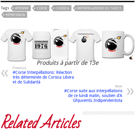
Tags
ATTENTAT
CORSE
CORSICA
INTERPELLATIONS DU 160215
RÉPRESSION
Produits à partir de 13e
Previous
#Corse Interpellations: Réaction
très déterminée de Corsica Libera
et de Sulidarità
Next
#Corse suite aux interpellations
de ce lundi matin, soutien d’A
Ghjuventù Indipendentista
Related Articles