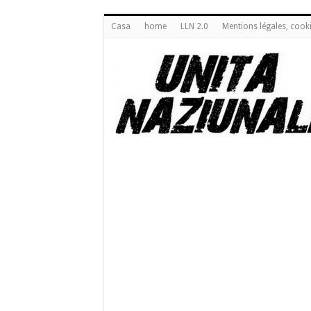
Casa
home
LLN 2.0
Mentions légales, cook