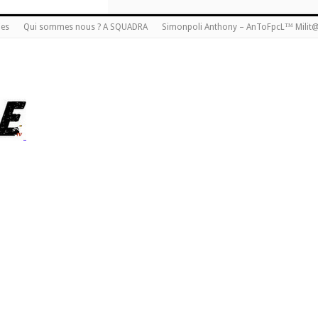
ies
Qui sommes nous ? A SQUADRA
Simonpoli Anthony – AnToFpcL™ Milit