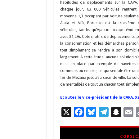
habitudes de déplacements sur la CAPA.
k
at
chaque jour, 63 000 véhicules rentrent
moyenne 1,3 occupant par voiture seulemen
Alata et Afà, Porticcio est la troisièm
véhicules, tandis qu’Ajaccio occupe évide
avec 31,2%. Côté motifs de déplacements, pa
la consommation et les démarches personnel
tout simplement se rendre à son domicil
largement. À cette étude, aucune solution n’e
mise en place par exemple de navettes m
communs ou encore, ce qui semble être une d
fer de Mezana jusqu’au cœur de ville. La sol
de mentalités de tout un chacun tout simple
Ecoutez le vice-président de la CAPA, 
X
F
Bl
T
S
E
ac
u
el
n
e
es
e
a
a
CORSIC