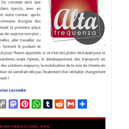
 On constate ainsi que
k
 dans Ajaccio, avec en
t. Autre constat : après
e commune d’origine des
mment la première place
s de surprise non plus :
les, aller travailler ou
e forment le podium et
st pour l’heure apportée, si ce n’est des pistes de travail pour la
aritimes toute l’année, le développement des transports en
es solutions majeures, la mobilisation de la voie de chemin de
ution ne viendrait-elle pas finalement d’un véritable changement
ment ?
Xavier Lacombe
C
M
Pi
W
T
R
G
P
m
o
as
nt
h
u
e
m
ar
i
p
to
er
at
m
d
ai
ta
AINFURMAZIONE.ORG