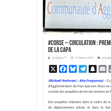
#Corse – Circulation : prem
de la CAPA
AnToFpcL™
13 février 2015
actuali
X
F
Bl
T
S
E
ac
u
el
n
(
Michaël Andreani – Alta Frequenza
) –
Il 
e
es
e
a
a
d’Agglomération du Pays Ajaccien. Nous ne v
b
ky
gr
p
l
constat des enquêtes de terrain menées en f
o
a
c
Des enquêtes réalisées dans le cadre de la 
o
m
h
de déplacements urbain et dans le but 