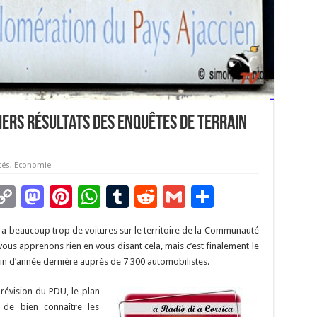
iers résultats des enquêtes de terrain
tés
,
Économie
C
M
Pi
W
T
R
G
P
m
o
as
nt
h
u
e
m
ar
y a beaucoup trop de voitures sur le territoire de la Communauté
i
p
to
er
at
m
d
ai
ta
ous apprenons rien en vous disant cela, mais c’est finalement le
y
d
es
sA
bl
di
l
g
in d’année dernière auprès de 7 300 automobilistes.
Li
o
t
p
r
t
er
révision du PDU, le plan
n
n
p
de bien connaître les