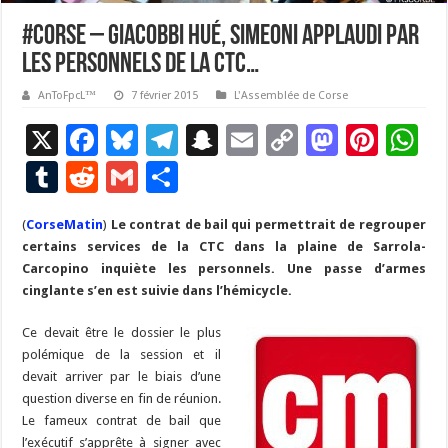
#Corse – Giacobbi hué, Simeoni applaudi par
les personnels de la CTC…
AnToFpcL™
7 février 2015
L'Assemblée de Corse
X
F
Bl
T
S
E
C
M
Pi
W
ac
u
el
n
m
o
as
nt
h
T
R
G
P
e
es
e
a
ai
p
to
er
at
u
e
m
ar
(
CorseMatin
b
)
Le contrat de bail qui permettrait de regrouper
ky
gr
p
l
y
d
es
s
m
d
ai
ta
certains services de la CTC dans la plaine de Sarrola-
o
a
c
Li
o
t
p
bl
di
l
g
Carcopino inquiète les personnels. Une passe d’armes
o
m
h
n
n
p
cinglante s’en est suivie dans l’hémicycle.
r
t
er
k
at
k
Ce devait être le dossier le plus
polémique de la session et il
devait arriver par le biais d’une
question diverse en fin de réunion.
Le fameux contrat de bail que
l’exécutif s’apprête à signer avec