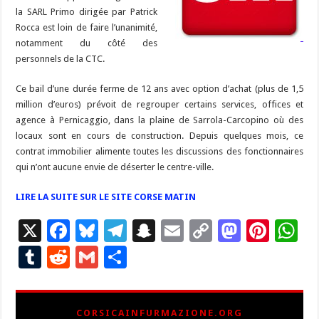
la SARL Primo dirigée par Patrick
Rocca est loin de faire l’unanimité,
notamment du côté des
personnels de la CTC.
Ce bail d’une durée ferme de 12 ans avec option d’achat (plus de 1,5
million d’euros) prévoit de regrouper certains services, offices et
agence à Pernicaggio, dans la plaine de Sarrola-Carcopino où des
locaux sont en cours de construction. Depuis quelques mois, ce
contrat immobilier alimente toutes les discussions des fonctionnaires
qui n’ont aucune envie de déserter le centre-ville.
LIRE LA SUITE SUR LE SITE CORSE MATIN
X
F
Bl
T
S
E
C
M
Pi
W
ac
u
el
n
m
o
as
nt
h
T
R
G
P
e
es
e
a
ai
p
to
er
at
u
e
m
ar
b
ky
gr
p
l
y
d
es
s
m
d
ai
ta
CORSICAINFURMAZIONE.ORG