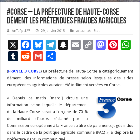
#Corse – La préfecture de Haute-Corse
dément les prétendues fraudes agricoles
AnToFpcL™
29 janvier 2015
actualités
,
Etat
X
F
Bl
T
S
E
C
M
Pi
W
ac
u
el
n
m
o
as
nt
h
T
R
G
P
e
es
e
a
ai
p
to
er
at
u
e
m
ar
(
FRANCE 3 CORSE
b
) La préfecture de Haute-Corse a catégoriquement
ky
gr
p
l
y
d
es
s
m
d
ai
ta
démenti des informations de presse selon lesquelles des aides
o
a
c
Li
o
t
p
bl
di
l
g
européennes agricoles auraient été indûment versées en Corse.
o
m
h
n
n
p
r
t
er
« Depuis ce matin [mardi] circule une
k
at
k
information selon laquelle le département
de la Haute-Corse serait à l’origine de 70 %
du milliard d’euros réclamé par la
Commission européenne à la France au titre de paiements jugés indus
dans le cadre de la politique agricole commune (PAC) », a déploré la
préfecture dans un communiqué.