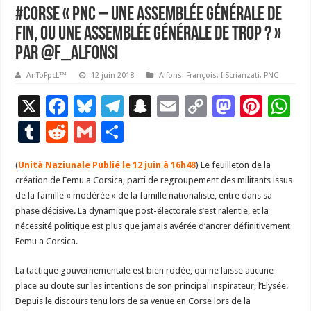
#Corse « PNC – Une Assemblée Générale de
fin, ou une Assemblée Générale de trop ? »
Par @F_Alfonsi
AnToFpcL™
12 juin 2018
Alfonsi François
,
I Scrianzati
,
PNC
X
F
Bl
T
S
E
C
M
Pi
W
ac
u
el
n
m
o
as
nt
h
T
R
G
P
e
es
e
a
ai
p
to
er
at
u
e
m
ar
(
Unità Naziunale Publié le 12 juin à 16h48
b
ky
gr
p
l
) Le feuilleton de la
y
d
es
s
m
d
ai
ta
création de Femu a Corsica, parti de regroupement des militants issus
o
a
c
Li
o
t
p
bl
di
l
g
de la famille « modérée » de la famille nationaliste, entre dans sa
o
m
h
n
n
p
phase décisive. La dynamique post-électorale s’est ralentie, et la
r
t
er
nécessité politique est plus que jamais avérée d’ancrer définitivement
k
at
k
Femu a Corsica.
La tactique gouvernementale est bien rodée, qui ne laisse aucune
place au doute sur les intentions de son principal inspirateur, l’Elysée.
Depuis le discours tenu lors de sa venue en Corse lors de la