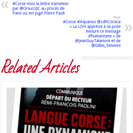
#Corse Voici la lettre transmise
par @OrsucciJC au procès de
Paris où est jugé Pierre Paoli
Next
#Corse #Aquarius @LdhCorsica
« La LDH apprécie à sa juste
mesure ce message
d’humanisme » de
@JeanGuyTalamoni et de
@Gilles_Simeoni
Related Articles