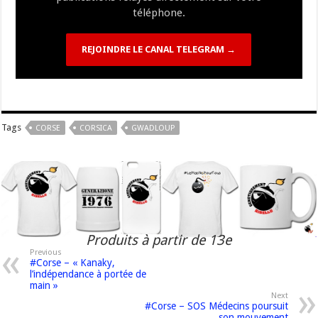
téléphone.
REJOINDRE LE CANAL TELEGRAM →
Tags
CORSE
CORSICA
GWADLOUP
Produits à partir de 13e
Previous
#Corse – « Kanaky,
l’indépendance à portée de
main »
Next
#Corse – SOS Médecins poursuit
son mouvement