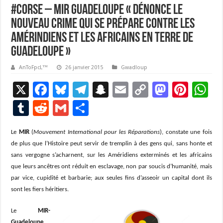
#Corse – MIR GUADELOUPE « Dénonce le
nouveau Crime qui se prépare contre les
Amérindiens et les Africains en Terre de
Guadeloupe »
AnToFpcL™
26 janvier 2015
Gwadloup
X
F
Bl
T
S
E
C
M
Pi
W
ac
u
el
n
m
o
as
nt
h
T
R
G
P
e
es
e
a
ai
p
to
er
at
u
e
m
ar
b
ky
gr
p
l
y
d
es
s
Le
MIR
(
Mouvement International pour les Réparations
), constate une fois
m
d
ai
ta
de plus que l’Histoire peut servir de tremplin à des gens qui, sans honte et
o
a
c
Li
o
t
p
bl
di
l
g
sans vergogne s’acharnent, sur les Améridiens exterminés et les africains
o
m
h
n
n
p
r
t
er
que leurs ancêtres ont réduit en esclavage, non par soucis d’humanité, mais
par vice, cupidité et barbarie; aux seules fins d’asseoir un capital dont ils
k
at
k
sont les fiers héritiers.
Le
MIR-
Guadeloupe