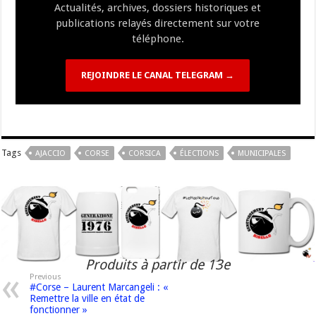
Actualités, archives, dossiers historiques et
publications relayés directement sur votre
téléphone.
REJOINDRE LE CANAL TELEGRAM →
Tags
AJACCIO
CORSE
CORSICA
ÉLECTIONS
MUNICIPALES
Produits à partir de 13e
Previous
#Corse – Laurent Marcangeli : «
Remettre la ville en état de
fonctionner »