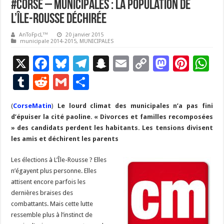
#Corse – Municipales : la population de
L’Île-Rousse déchirée
AnToFpcL™
20 janvier 2015
municipale 2014-2015
,
MUNICIPALES
X
F
Bl
T
S
E
C
M
Pi
W
ac
u
el
n
m
o
as
nt
h
T
R
G
P
e
es
e
a
ai
p
to
er
at
u
e
m
ar
(
CorseMatin
b
)
Le lourd climat des municipales n’a pas fini
ky
gr
p
l
y
d
es
s
m
d
ai
ta
d’épuiser la cité paoline. « Divorces et familles recomposées
o
a
c
Li
o
t
p
bl
di
l
g
» des candidats perdent les habitants. Les tensions divisent
o
m
h
n
n
p
les amis et déchirent les parents
r
t
er
k
at
k
Les élections à L’Île-Rousse ? Elles
n’égayent plus personne. Elles
attisent encore parfois les
dernières braises des
combattants. Mais cette lutte
ressemble plus à l’instinct de