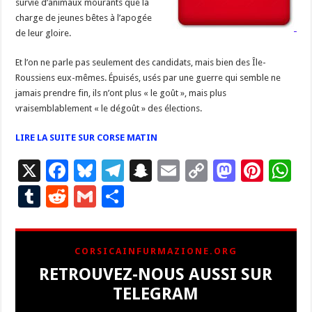
survie d’animaux mourants que la
charge de jeunes bêtes à l’apogée
de leur gloire.
Et l’on ne parle pas seulement des candidats, mais bien des Île-
Roussiens eux-mêmes. Épuisés, usés par une guerre qui semble ne
jamais prendre fin, ils n’ont plus « le goût », mais plus
vraisemblablement « le dégoût » des élections.
LIRE LA SUITE SUR CORSE MATIN
X
F
Bl
T
S
E
C
M
Pi
W
ac
u
el
n
m
o
as
nt
h
T
R
G
P
e
es
e
a
ai
p
to
er
at
u
e
m
ar
b
ky
gr
p
l
y
d
es
s
m
d
ai
ta
CORSICAINFURMAZIONE.ORG
o
a
c
Li
o
t
p
bl
di
l
g
RETROUVEZ-NOUS AUSSI SUR
o
m
h
n
n
p
r
t
er
TELEGRAM
k
at
k