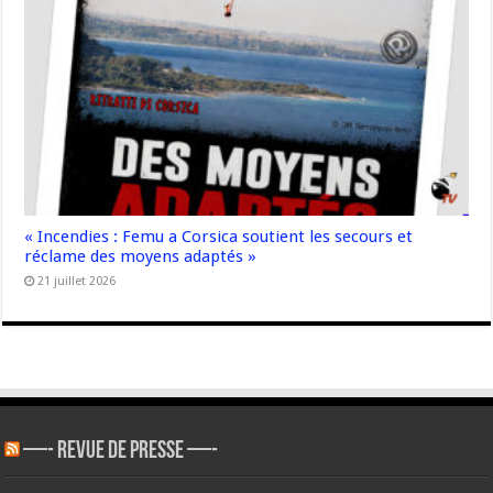
« Incendies : Femu a Corsica soutient les secours et
réclame des moyens adaptés »
21 juillet 2026
—- REVUE DE PRESSE —-