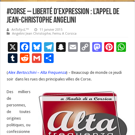
#corse – Liberté d’expression : l’appel de
Jean-Christophe Angelini
AnToFpcL™
11 janvier 2015
Angelini Jean Christophe
,
Femu A Corsica
X
F
Bl
T
S
E
C
M
Pi
W
ac
u
el
n
m
o
as
nt
h
T
R
G
P
e
es
e
a
ai
p
to
er
at
u
e
m
ar
(
Alex Bertocchini – Alta Frequenza
b
ky
gr
p
) – Beaucoup de monde ce jeudi
l
y
d
es
s
m
d
ai
ta
soir dans les rues des principales villes de Corse.
o
a
c
Li
o
t
p
bl
di
l
g
Des milliers
o
m
h
n
n
p
r
t
er
de
k
at
k
personnes,
de toutes
origines
politiques, ou
confessionne