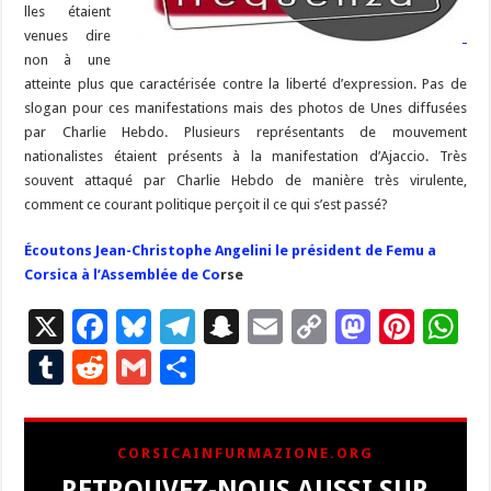
lles étaient
venues dire
non à une
atteinte plus que caractérisée contre la liberté d’expression. Pas de
slogan pour ces manifestations mais des photos de Unes diffusées
par Charlie Hebdo. Plusieurs représentants de mouvement
nationalistes étaient présents à la manifestation d’Ajaccio. Très
souvent attaqué par Charlie Hebdo de manière très virulente,
comment ce courant politique perçoit il ce qui s’est passé?
Écoutons Jean-Christophe Angelini le président de Femu a
Corsica à l’Assemblée de Co
rse
X
F
Bl
T
S
E
C
M
Pi
W
ac
u
el
n
m
o
as
nt
h
T
R
G
P
e
es
e
a
ai
p
to
er
at
u
e
m
ar
b
ky
gr
p
l
y
d
es
s
m
d
ai
ta
CORSICAINFURMAZIONE.ORG
o
a
c
Li
o
t
p
bl
di
l
g
RETROUVEZ-NOUS AUSSI SUR