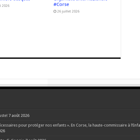
#Corse
t 2026
26 juillet 2026
uste!
7 août 2026
ssaires pour protéger nos enfants ». En Corse, la haute-commissaire à l’Enfanc
026