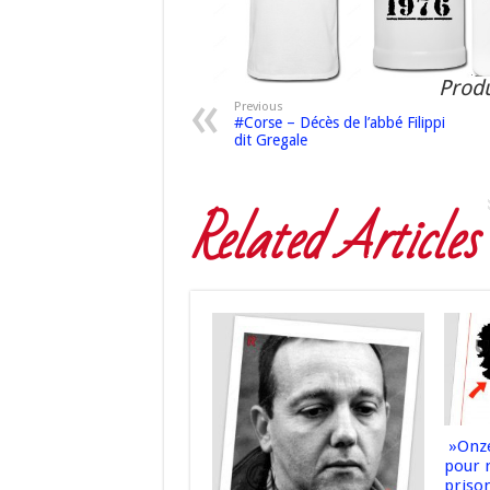
Produ
Previous
#Corse – Décès de l’abbé Filippi
dit Gregale
Related Articles
»Onze
pour 
priso