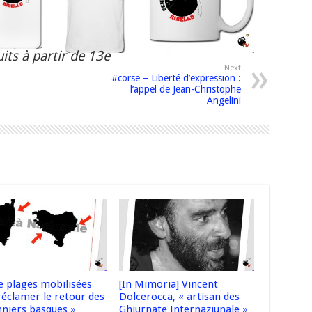
its à partir de 13e
Next
#corse – Liberté d’expression :
l’appel de Jean-Christophe
Angelini
 plages mobilisées
[In Mimoria] Vincent
réclamer le retour des
Dolcerocca, « artisan des
nniers basques »
Ghjurnate Internaziunale »