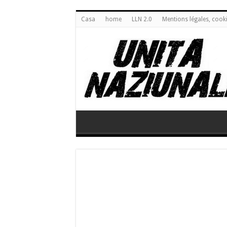
Casa
home
LLN 2.0
Mentions légales, cook