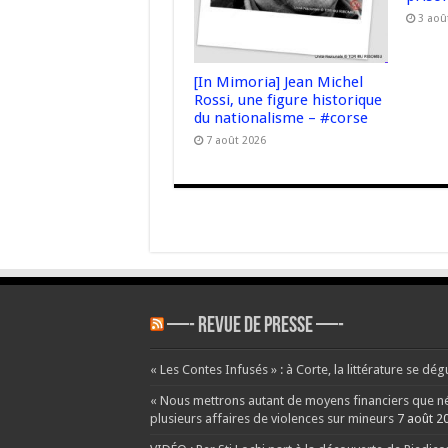
3 aoû
[In Mimoria] Jean Michel
Rossi, une figure historique
du nationalisme – #corse
7 août 2026
—- REVUE DE PRESSE —-
« Les Contes Infusés » : à Corte, la littérature se dég
« Nous mettrons autant de moyens financiers que néce
plusieurs affaires de violences sur mineurs
7 août 2