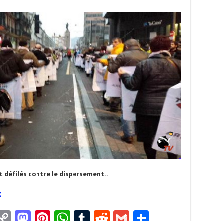
 défilés contre le dispersement..
K
C
M
Pi
W
T
R
G
P