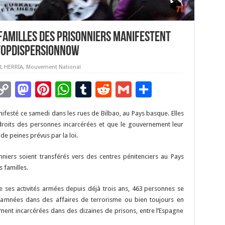
 familles des prisonniers manifestent
topDispersionNow
L HERRIA
,
Mouvement National
C
M
Pi
W
T
R
G
P
m
o
as
nt
h
u
e
m
ar
nifesté ce samedi dans les rues de Bilbao, au Pays basque. Elles
i
p
to
er
at
m
d
ai
ta
roits des personnes incarcérées et que le gouvernement leur
y
d
es
sA
bl
di
l
g
e peines prévus par la loi.
Li
o
t
p
r
t
er
onniers soient transférés vers des centres pénitenciers au Pays
n
n
p
 familles.
k
 de ses activités armées depuis déjà trois ans, 463 personnes se
damnées dans des affaires de terrorisme ou bien toujours en
lement incarcérées dans des dizaines de prisons, entre l’Espagne