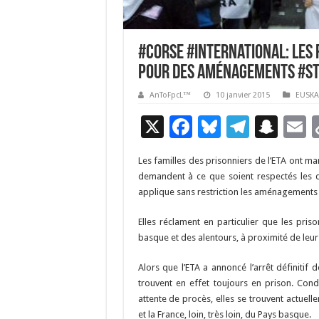
#Corse #International: Les
pour des aménagements #S
AnToFpcL™
10 janvier 2015
EUSKA
X
F
Bl
T
S
E
ac
u
el
n
Les familles des prisonniers de l’ETA ont ma
e
es
e
a
a
demandent à ce que soient respectés les d
b
ky
gr
p
l
applique sans restriction les aménagements d
o
a
c
Elles réclament en particulier que les pris
o
m
h
basque et des alentours, à proximité de leurs
k
at
Alors que l’ETA a annoncé l’arrêt définitif
trouvent en effet toujours en prison. Con
attente de procès, elles se trouvent actuel
et la France, loin, très loin, du Pays basque.