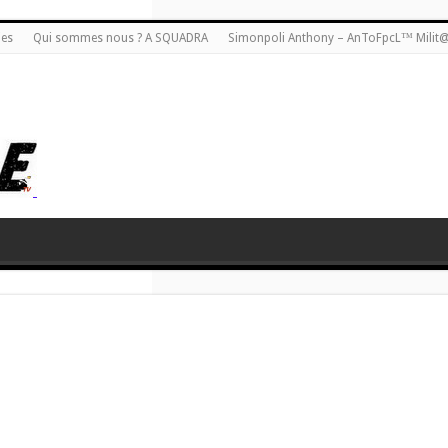
ies
Qui sommes nous ? A SQUADRA
Simonpoli Anthony – AnToFpcL™ Milit