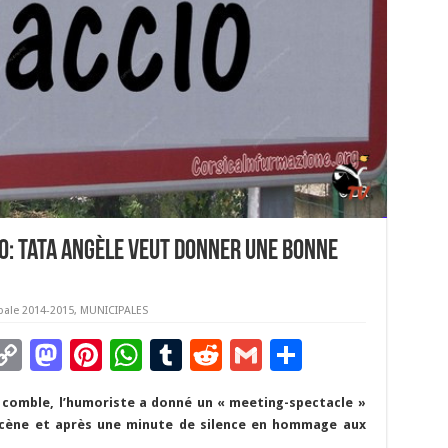
o: Tata Angèle veut donner une bonne
pale 2014-2015
,
MUNICIPALES
C
M
Pi
W
T
R
G
P
m
o
as
nt
h
u
e
m
ar
comble, l’humoriste a donné un « meeting-spectacle »
i
p
to
er
at
m
d
ai
ta
 scène et après une minute de silence en hommage aux