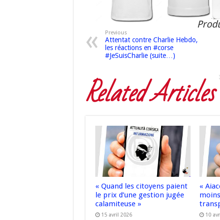
Produ
Previous
Attentat contre Charlie Hebdo,
les réactions en #corse
#JeSuisCharlie (suite…)
Related Articles
« Quand les citoyens paient
« Aiac
le prix d’une gestion jugée
moins
calamiteuse »
trans
15 avril 2026
10 avr