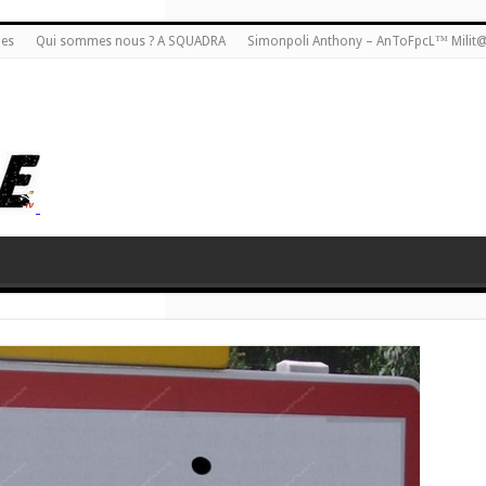
ies
Qui sommes nous ? A SQUADRA
Simonpoli Anthony – AnToFpcL™ Milit