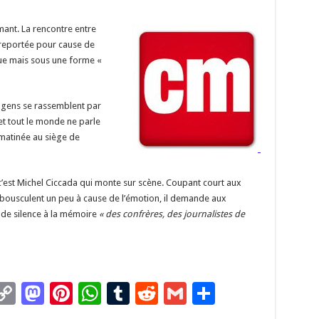
y
d
es
sA
bl
di
l
g
Li
o
t
p
r
t
er
mant. La rencontre entre
n
n
p
e reportée pour cause de
nue mais sous une forme «
k
les gens se rassemblent par
 et tout le monde ne parle
 matinée au siège de
c’est Michel Ciccada qui monte sur scène. Coupant court aux
bousculent un peu à cause de l’émotion, il demande aux
de silence à la mémoire
« des confrères, des journalistes de
C
M
Pi
W
T
R
G
P
m
o
as
nt
h
u
e
m
ar