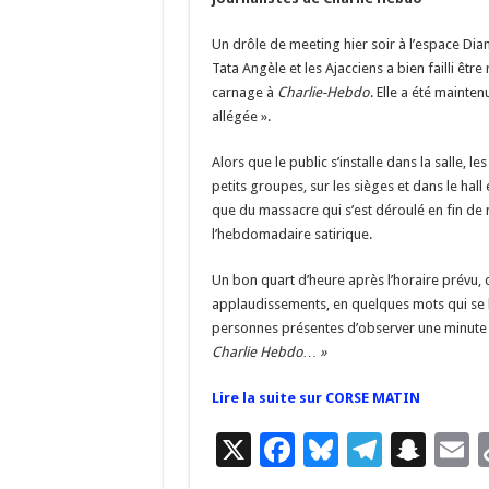
b
ky
gr
p
l
o
a
c
Un drôle de meeting hier soir à l’espace Dia
o
m
h
Tata Angèle et les Ajacciens a bien failli êtr
carnage à
Charlie-Hebdo
. Elle a été mainte
k
at
allégée ».
Alors que le public s’installe dans la salle, 
petits groupes, sur les sièges et dans le hall
que du massacre qui s’est déroulé en fin de
l’hebdomadaire satirique.
Un bon quart d’heure après l’horaire prévu, 
applaudissements, en quelques mots qui se 
personnes présentes d’observer une minute 
Charlie Hebdo… »
Lire la suite sur CORSE MATIN
X
F
Bl
T
S
E
ac
u
el
n