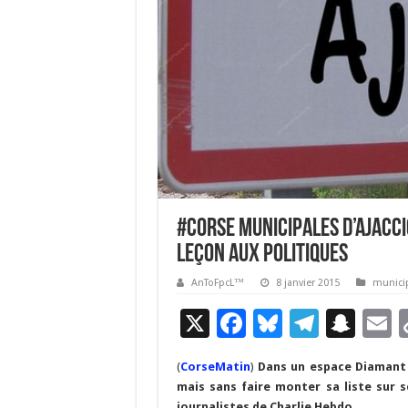
#Corse Municipales d’Ajacci
leçon aux politiques
AnToFpcL™
8 janvier 2015
munici
X
F
Bl
T
S
E
ac
u
el
n
(
CorseMatin
)
Dans un espace Diamant 
e
es
e
a
a
mais sans faire monter sa liste sur
journalistes de Charlie Hebdo