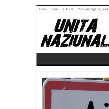
Casa
home
LLN 2.0
Mentions légales, cook