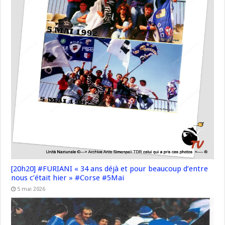
[20h20] #FURIANI « 34 ans déjà et pour beaucoup d’entre
nous c’était hier » #Corse #5Mai
5 mai 2026