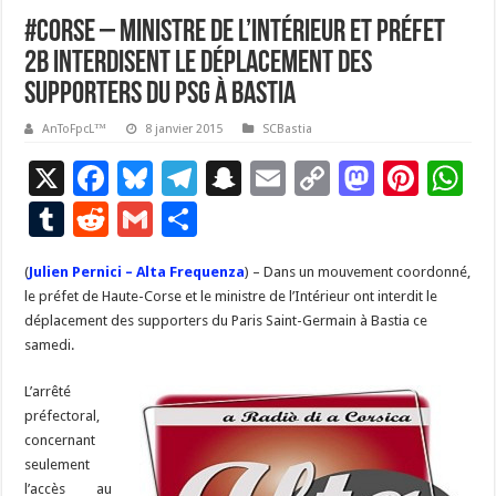
#Corse – Ministre de l’intérieur et préfet
2B interdisent le déplacement des
supporters du PSG à Bastia
AnToFpcL™
8 janvier 2015
SCBastia
X
F
Bl
T
S
E
C
M
Pi
W
ac
u
el
n
m
o
as
nt
h
T
R
G
P
e
es
e
a
ai
p
to
er
at
u
e
m
ar
(
Julien Pernici – Alta Frequenza
b
ky
gr
p
) – Dans un mouvement coordonné,
l
y
d
es
s
m
d
ai
ta
le préfet de Haute-Corse et le ministre de l’Intérieur ont interdit le
o
a
c
Li
o
t
p
bl
di
l
g
déplacement des supporters du Paris Saint-Germain à Bastia ce
o
m
h
n
n
p
samedi.
r
t
er
k
at
k
L’arrêté
préfectoral,
concernant
seulement
l’accès au