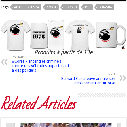
Tags
ALTA FREQUENZA
CORSE
CORSICA
PSG
SCBASTIA
Produits à partir de 13e
Previous
#Corse – Incendies criminels
contre des véhicules appartenant
à des policiers
Next
Bernard Cazeneuve annule son
déplacement en #Corse
Related Articles