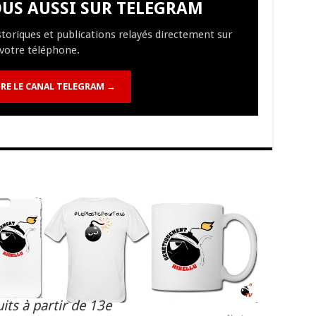
US AUSSI SUR TELEGRAM
Li
o
t
p
r
t
er
istoriques et publications relayés directement sur
n
n
p
votre téléphone.
k
RE LE CANAL TELEGRAM →
its à partir de 13e