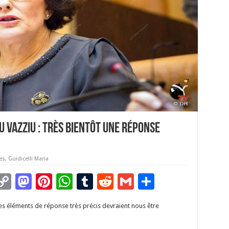
 Vazziu : très bientôt une réponse
es
,
Guidicelli Maria
C
M
Pi
W
T
R
G
P
m
o
as
nt
h
u
e
m
ar
Des éléments de réponse très précis devraient nous être
i
p
to
er
at
m
d
ai
ta