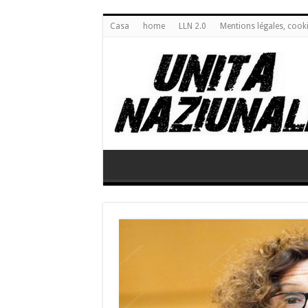
Casa
home
LLN 2.0
Mentions légales, cook