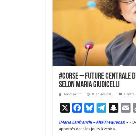
#Corse – Future centrale du
selon Maria Giudicelli
AnToFpcL™
8 janvier 2015
Central
X
F
Bl
T
S
E
ac
u
el
n
(
Maria Lanfranchi – Alta Frequenza
) – « 
e
es
e
a
a
apportés dans les jours à venir ».