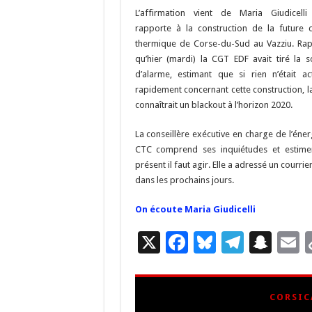
b
ky
gr
p
l
L’affirmation vient de Maria Giudicell
o
a
c
rapporte à la construction de la future c
o
m
h
thermique de Corse-du-Sud au Vazziu. Ra
qu’hier (mardi) la CGT EDF avait tiré la s
k
at
d’alarme, estimant que si rien n’était ac
rapidement concernant cette construction, l
connaîtrait un blackout à l’horizon 2020.
La conseillère exécutive en charge de l’éner
CTC comprend ses inquiétudes et estime
présent il faut agir. Elle a adressé un courri
dans les prochains jours.
On écoute Maria Giudicelli
X
F
Bl
T
S
E
ac
u
el
n
e
es
e
a
a
CORSIC
b
ky
gr
p
l