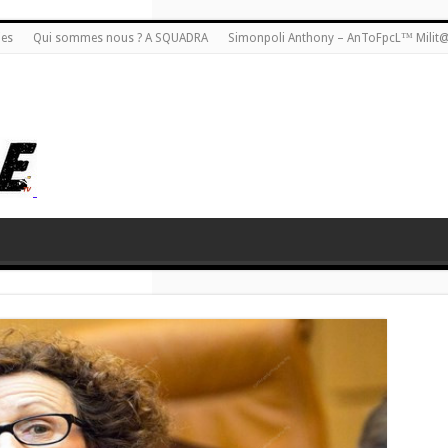
ies
Qui sommes nous ? A SQUADRA
Simonpoli Anthony – AnToFpcL™ Milit