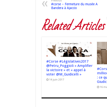
Previous
#corse – Fermeture du musée A
Bandera à Ajaccio
Related Articles
#Corse #Législatives2017
@Petru_Poggioli « Amplifier
#Cors
la victoire » et « appel à
millio
voter @M_Guidicelli »
: ce q
14 juin 2017
Giudic
16 ma