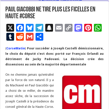
Paul Giacobbi ne tire plus les ficelles en
Haute #Corse
X
F
Bl
T
S
E
C
M
Pi
W
ac
u
el
n
m
o
as
nt
h
T
R
G
P
e
es
e
a
ai
p
to
er
at
u
e
m
ar
(
CorseMatin
b
)
Pour succéder à Joseph Castelli démissionnaire,
ky
gr
p
l
y
d
es
s
m
d
ai
ta
le choix du député s’est donc porté sur François Orlandi au
o
a
c
Li
o
t
p
bl
di
l
g
détriment de Jacky Padovani. La décision crée des
o
m
h
n
n
p
dissensions au sein de la majorité départementale
r
t
er
k
at
k
On ne chemine jamais qu’entraîné
par la force de son naturel. Il y a
du Machiavel en Paul Giacobbi qui
a choisi de se mêler, de manière
assez sèche, de la succession de
Joseph Castelli à la présidence du
conseil général de la Haute-Corse.