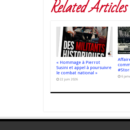
Related Articles
Affair
« Hommage à Pierrot
comme
Susini et appel à poursuivre
#Stor
le combat national »
6 jan
22 juin 2026