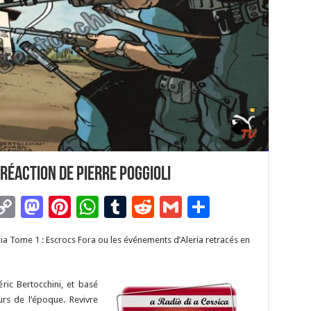
 réaction de Pierre Poggioli
C
M
Pi
W
T
R
G
P
m
o
as
nt
h
u
e
m
ar
ria Tome 1 : Escrocs Fora ou les événements d’Aleria retracés en
i
p
to
er
at
m
d
ai
ta
y
d
es
sA
bl
di
l
g
ric Bertocchini, et basé
Li
o
t
p
r
t
er
rs de l’époque. Revivre