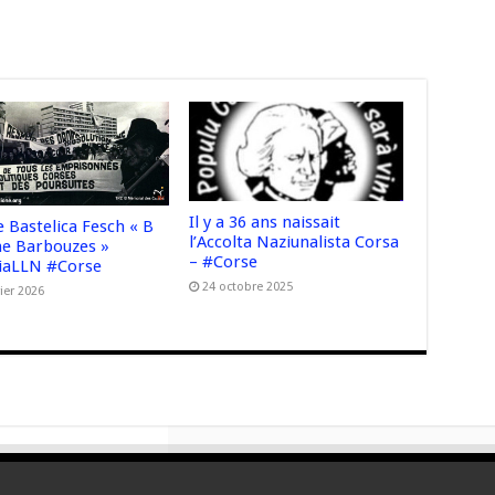
Il y a 36 ans naissait
e Bastelica Fesch « B
l’Accolta Naziunalista Corsa
 Barbouzes »
– #Corse
iaLLN #Corse
24 octobre 2025
vier 2026