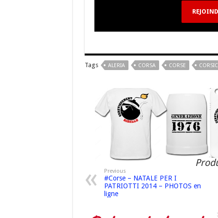
REJOIND
Tags
ALERIA
CORSA
CORSE
CORSIC
Produ
Previous
#Corse – NATALE PER I
PATRIOTTI 2014 – PHOTOS en
ligne