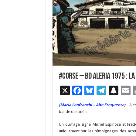
#Corse – BD Aleria 1975 : la
X
F
Bl
T
S
E
ac
u
el
n
(
Maria Lanfranchi – Alta Frequenza
) –
Ale
e
es
e
a
a
bande dessinée.
b
ky
gr
p
l
Un ouvrage signé Michel Espinosa et Frédé
o
a
c
uniquement sur les témoignages des acteu