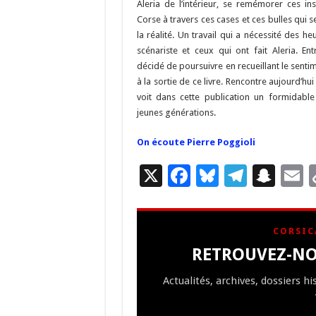
o
m
h
Aleria de l’intérieur, se remémorer ces ins
Corse à travers ces cases et ces bulles qui s
k
at
la réalité. Un travail qui a nécessité des he
scénariste et ceux qui ont fait Aleria. E
décidé de poursuivre en recueillant le sent
à la sortie de ce livre. Rencontre aujourd’hui
voit dans cette publication un formidable
jeunes générations.
On écoute Pierre Poggioli
X
F
Bl
T
S
E
ac
u
el
n
e
es
e
a
a
CORSIC
b
ky
gr
p
l
RETROUVEZ-NO
o
a
c
Actualités, archives, dossiers h
o
m
h
k
at