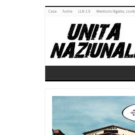
Casa
home
LLN 2.0
Mentions légales, cook