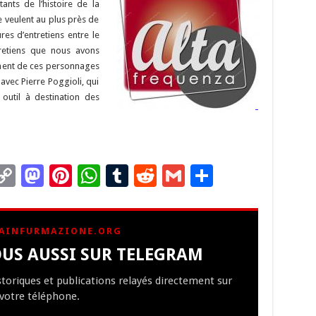
n
n
p
tants de l’histoire de la
e veulent au plus près de
k
ures d’entretiens entre le
ntretiens que nous avons
iment de ces personnages
 avec Pierre Poggioli, qui
 outil à destination des
C
M
Pi
W
T
R
G
P
m
o
as
nt
h
u
e
m
ar
i
p
to
er
at
m
d
ai
ta
AINFURMAZIONE.ORG
y
d
es
sA
bl
di
l
g
US AUSSI SUR TELEGRAM
Li
o
t
p
r
t
er
istoriques et publications relayés directement sur
n
n
p
votre téléphone.
k