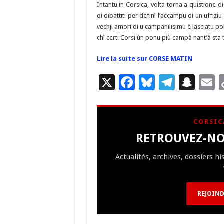
Intantu in Corsica, volta torna a quistione di
di dibattiti per definì l’accampu di un uffiziu
vechji amori di u campanilisimu è lasciatu 
chì certi Corsi ùn ponu più campà nant’à sta t
Lire la suite sur CORSE MATIN
X
F
Bl
T
S
E
ac
u
el
n
e
es
e
a
a
CORSIC
b
ky
gr
p
l
RETROUVEZ-NO
o
a
c
Actualités, archives, dossiers h
o
m
h
k
at
REJOIND