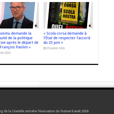
nzemu demande la
« Scola corsa demande à
uité de la politique
l’État de respecter l’accord
ive après le départ de
du 25 juin »
François Paolini »
29 juillet 2026
llet 2026
g de la Citadelle entraîne l’évacuation du festival
6 août 2026