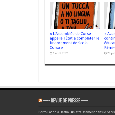
« L’Assemblée de Corse
« Ava
appelle l’État à compléter le
contin
financement de Scola
éducat
Corsa »
Rémi-
1 août 2026
29 jui
—- REVUE DE PRESSE —-
Porto Latino à Bastia : un affaissement dans le parkin