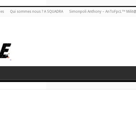
ies
Qui sommes nous ? A SQUADRA
Simonpoli Anthony – AnToFpcL™ Milit