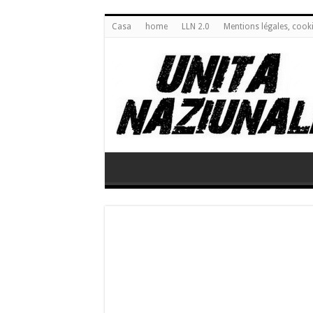
Casa
home
LLN 2.0
Mentions légales, cook