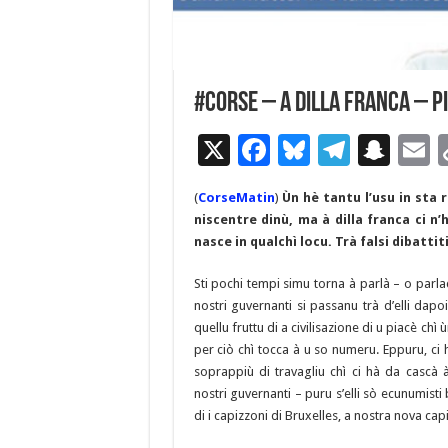
#corse – A dilla franca – P
X
F
Bl
T
S
E
ac
u
el
n
(
CorseMatin
)
Ùn hè tantu l’usu in sta
e
es
e
a
a
niscentre dinù, ma à dilla franca ci n
b
ky
gr
p
l
nasce in qualchì locu. Trà falsi dibatti
o
a
c
Sti pochi tempi simu torna à parlà – o parlac
o
m
h
nostri guvernanti si passanu trà d’elli dapo
quellu fruttu di a civilisazione di u piacè chì
k
at
per ciò chì tocca à u so numeru. Eppuru, ci
soprappiù di travagliu chì ci hà da cascà
nostri guvernanti – puru s’elli sò ecunumisti
di i capizzoni di Bruxelles, a nostra nova capi