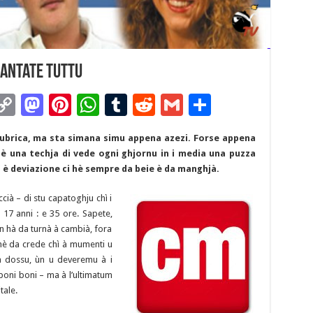
iantate tuttu
C
M
Pi
W
T
R
G
P
m
o
as
nt
h
u
e
m
ar
 rubrica, ma sta simana simu appena azezi. Forse appena
i
p
to
er
at
m
d
ai
ta
’hè una techja di vede ogni ghjornu in i media una puzza
y
d
es
sA
bl
di
l
g
ti è deviazione ci hè sempre da beie è da manghjà.
Li
o
t
p
r
t
er
cià – di stu capatoghju chì i
n
n
p
i 17 anni : e 35 ore. Sapete,
 ùn hà da turnà à cambià, fora
k
 hè da crede chì à mumenti u
 à dossu, ùn u deveremu à i
 boni boni – ma à l’ultimatum
tale.