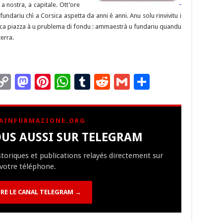
 a nostra, a capitale. Ott’ore
 fundariu chì a Corsica aspetta da anni è anni. Anu solu rinvivitu i
poca piazza à u prublema di fondu : ammaestrà u fundariu quandu
erra.
C
M
Pi
W
T
R
G
P
m
o
as
nt
h
u
e
m
ar
i
p
to
er
at
m
d
ai
ta
AINFURMAZIONE.ORG
y
d
es
sA
bl
di
l
g
US AUSSI SUR TELEGRAM
Li
o
t
p
r
t
er
istoriques et publications relayés directement sur
n
n
p
votre téléphone.
k
RE LE CANAL TELEGRAM →