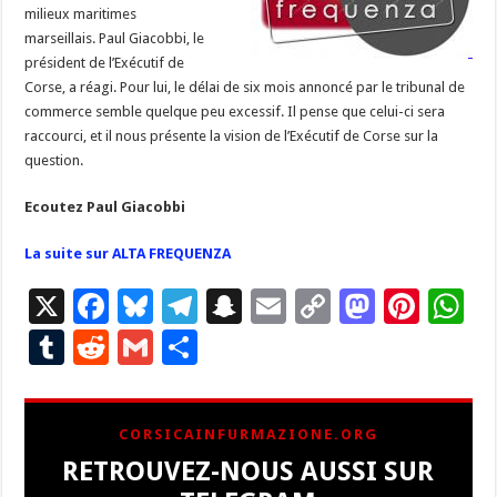
milieux maritimes
marseillais. Paul Giacobbi, le
président de l’Exécutif de
Corse, a réagi. Pour lui, le délai de six mois annoncé par le tribunal de
commerce semble quelque peu excessif. Il pense que celui-ci sera
raccourci, et il nous présente la vision de l’Exécutif de Corse sur la
question.
Ecoutez Paul Giacobbi
La suite sur ALTA FREQUENZA
X
F
Bl
T
S
E
C
M
Pi
W
ac
u
el
n
m
o
as
nt
h
T
R
G
P
e
es
e
a
ai
p
to
er
at
u
e
m
ar
b
ky
gr
p
l
y
d
es
s
m
d
ai
ta
CORSICAINFURMAZIONE.ORG
o
a
c
Li
o
t
p
bl
di
l
g
RETROUVEZ-NOUS AUSSI SUR
o
m
h
n
n
p
r
t
er