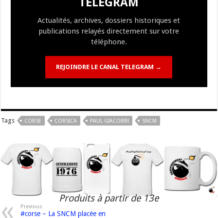
TELEGRAM
k
at
k
Actualités, archives, dossiers historiques et
publications relayés directement sur votre
téléphone.
REJOINDRE LE CANAL TELEGRAM →
Tags
CORSE
CORSICA
PAUL GIACOBBI
SNCM
Produits à partir de 13e
Previous
#corse – La SNCM placée en