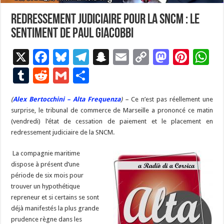
Redressement judiciaire pour la SNCM : le
sentiment de Paul Giacobbi
X
F
Bl
T
S
E
C
M
Pi
W
ac
u
el
n
m
o
as
nt
h
T
R
G
P
e
es
e
a
ai
p
to
er
at
u
e
m
ar
(
Alex Bertocchini – Alta Frequenza
b
ky
gr
p
) –
l
Ce n’est pas réellement une
y
d
es
s
m
d
ai
ta
surprise, le tribunal de commerce de Marseille a prononcé ce matin
o
a
c
Li
o
t
p
bl
di
l
g
(vendredi) l’état de cessation de paiement et le placement en
o
m
h
n
n
p
redressement judiciaire de la SNCM.
r
t
er
k
at
k
La compagnie maritime
dispose à présent d’une
période de six mois pour
trouver un hypothétique
repreneur et si certains se sont
déjà manifestés la plus grande
prudence règne dans les