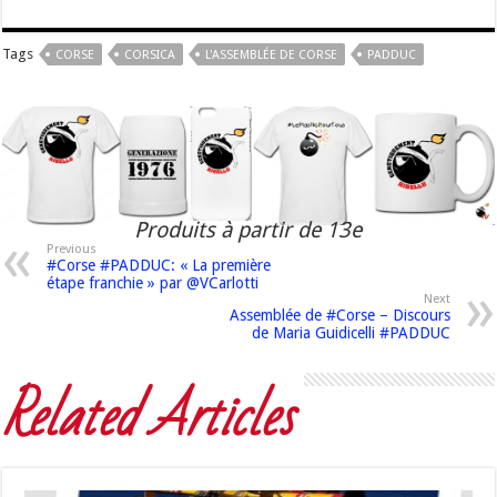
Tags
CORSE
CORSICA
L'ASSEMBLÉE DE CORSE
PADDUC
Produits à partir de 13e
Previous
#Corse #PADDUC: « La première
étape franchie » par @VCarlotti
Next
Assemblée de #Corse – Discours
de Maria Guidicelli #PADDUC
Related Articles