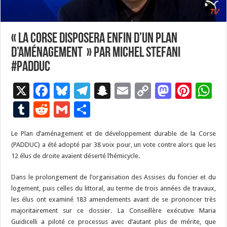
« La Corse disposera enfin d’un plan
d’aménagement » par Michel Stefani
#Padduc
X
F
Bl
T
S
E
C
M
Pi
W
ac
u
el
n
m
o
as
nt
h
T
R
G
P
e
es
e
a
ai
p
to
er
at
u
e
m
ar
Le Plan d’aménagement et de développement durable de la Corse
b
ky
gr
p
l
y
d
es
s
m
d
ai
ta
(PADDUC) a été adopté par 38 voix pour, un vote contre alors que les
o
a
c
Li
o
t
p
bl
di
l
g
12 élus de droite avaient déserté l’hémicycle.
o
m
h
n
n
p
r
t
er
Dans le prolongement de l’organisation des Assises du foncier et du
k
at
k
logement, puis celles du littoral, au terme de trois années de travaux,
les élus ont examiné 183 amendements avant de se prononcer très
majoritairement sur ce dossier. La Conseillère exécutive Maria
Guidicelli a piloté ce processus avec d’autant plus de mérite, que