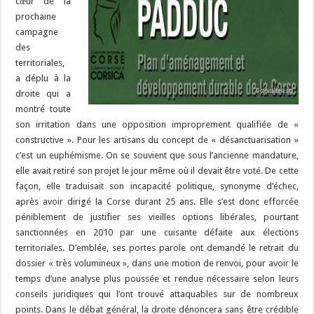
cœur de la
prochaine
campagne
des
territoriales,
a déplu à la
droite qui a
montré toute
son irritation dans une opposition improprement qualifiée de «
constructive ». Pour les artisans du concept de « désanctuarisation »
c’est un euphémisme. On se souvient que sous l’ancienne mandature,
elle avait retiré son projet le jour même où il devait être voté. De cette
façon, elle traduisait son incapacité politique, synonyme d’échec,
après avoir dirigé la Corse durant 25 ans. Elle s’est donc efforcée
péniblement de justifier ses vieilles options libérales, pourtant
sanctionnées en 2010 par une cuisante défaite aux élections
territoriales. D’emblée, ses portes parole ont demandé le retrait du
dossier « très volumineux », dans une motion de renvoi, pour avoir le
temps d’une analyse plus poussée et rendue nécessaire selon leurs
conseils juridiques qui l’ont trouvé attaquables sur de nombreux
points. Dans le débat général, la droite dénoncera sans être crédible