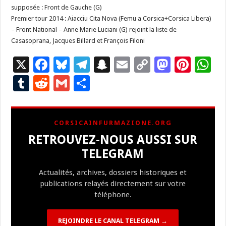
supposée : Front de Gauche (G)
Premier tour 2014 : Aiacciu Cita Nova (Femu a Corsica+Corsica Libera)
– Front National – Anne Marie Luciani (G) rejoint la liste de
Casasoprana, Jacques Billard et François Filoni
X
F
Bl
T
S
E
C
M
Pi
W
ac
u
el
n
m
o
as
nt
h
T
R
G
P
e
es
e
a
ai
p
to
er
at
u
e
m
ar
b
ky
gr
p
l
y
d
es
s
m
d
ai
ta
CORSICAINFURMAZIONE.ORG
o
a
c
Li
o
t
p
bl
di
l
g
RETROUVEZ-NOUS AUSSI SUR
o
m
h
n
n
p
r
t
er
TELEGRAM
k
at
k
Actualités, archives, dossiers historiques et
publications relayés directement sur votre
téléphone.
REJOINDRE LE CANAL TELEGRAM →