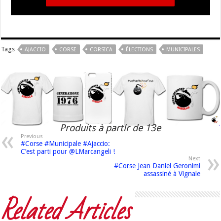
Tags
AJACCIO
CORSE
CORSICA
ÉLECTIONS
MUNICIPALES
Produits à partir de 13e
Previous
#Corse #Municipale #Ajaccio:
C’est parti pour @LMarcangeli !
Next
#Corse Jean Daniel Geronimi
assassiné à Vignale
Related Articles