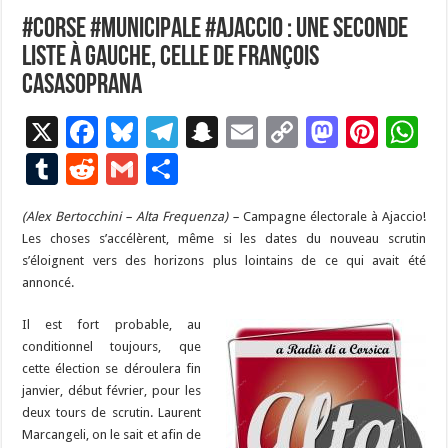
#Corse #Municipale #Ajaccio : Une seconde
liste à Gauche, celle de François
Casasoprana
X
F
Bl
T
S
E
C
M
Pi
W
ac
u
el
n
m
o
as
nt
h
T
R
G
P
e
es
e
a
ai
p
to
er
at
u
e
m
ar
(Alex Bertocchini – Alta Frequenza) –
b
ky
gr
p
Campagne électorale à Ajaccio!
l
y
d
es
s
m
d
ai
ta
Les choses s’accélèrent, même si les dates du nouveau scrutin
o
a
c
Li
o
t
p
bl
di
l
g
s’éloignent vers des horizons plus lointains de ce qui avait été
o
m
h
n
n
p
annoncé.
r
t
er
k
at
k
Il est fort probable, au
conditionnel toujours, que
cette élection se déroulera fin
janvier, début février, pour les
deux tours de scrutin. Laurent
Marcangeli, on le sait et afin de