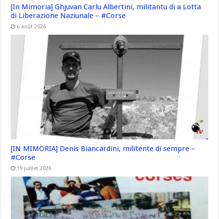
[In Mimoria] Ghjuvan Carlu Albertini, militantu di a Lotta
di Liberazione Naziunale – #Corse
6 août 2026
[IN MIMORIA] Denis Biancardini, militente di sempre –
#Corse
19 juillet 2026