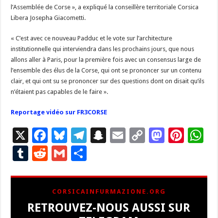
l’Assemblée de Corse », a expliqué la conseillère territoriale Corsica
Libera Josepha Giacometti.
« C’est avec ce nouveau Padduc et le vote sur l’architecture
institutionnelle qui interviendra dans les prochains jours, que nous
allons aller à Paris, pour la première fois avec un consensus large de
l’ensemble des élus de la Corse, qui ont se prononcer sur un contenu
clair, et qui ont su se prononcer sur des questions dont on disait qu’ils
n’étaient pas capables de le faire ».
Reportage vidéo sur FR3CORSE
X
F
Bl
T
S
E
C
M
Pi
W
ac
u
el
n
m
o
as
nt
h
T
R
G
P
e
es
e
a
ai
p
to
er
at
u
e
m
ar
b
ky
gr
p
l
y
d
es
s
m
d
ai
ta
CORSICAINFURMAZIONE.ORG
o
a
c
Li
o
t
p
bl
di
l
g
RETROUVEZ-NOUS AUSSI SUR
o
m
h
n
n
p
r
t
er