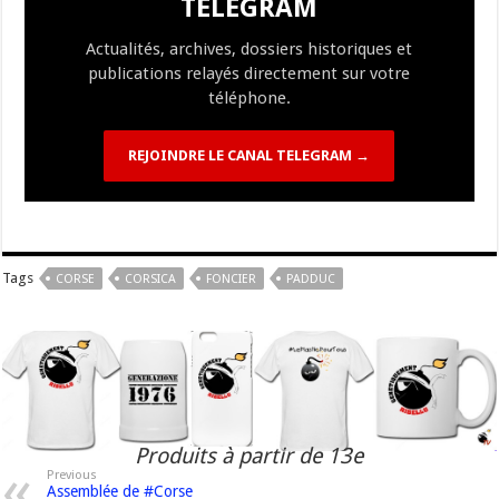
TELEGRAM
k
at
k
Actualités, archives, dossiers historiques et
publications relayés directement sur votre
téléphone.
REJOINDRE LE CANAL TELEGRAM →
Tags
CORSE
CORSICA
FONCIER
PADDUC
Produits à partir de 13e
Previous
Assemblée de #Corse