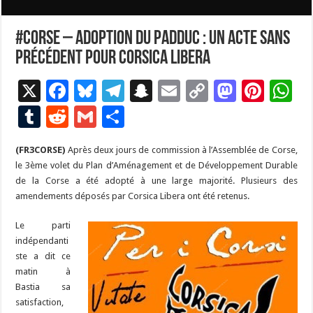
#Corse – Adoption du PADDUC : Un acte sans
précédent pour Corsica Libera
X
F
Bl
T
S
E
C
M
Pi
W
ac
u
el
n
m
o
as
nt
h
T
R
G
P
e
es
e
a
ai
p
to
er
at
u
e
m
ar
(FR3CORSE)
Après deux jours de commission à l’Assemblée de Corse,
b
ky
gr
p
l
y
d
es
s
m
d
ai
ta
le 3ème volet du Plan d’Aménagement et de Développement Durable
o
a
c
Li
o
t
p
bl
di
l
g
de la Corse a été adopté à une large majorité. Plusieurs des
o
m
h
n
n
p
amendements déposés par Corsica Libera ont été retenus.
r
t
er
k
at
k
Le parti
indépendanti
ste a dit ce
matin à
Bastia sa
satisfaction,