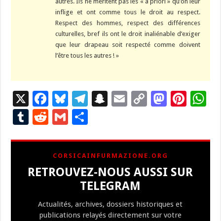
autres. Ils ne méritent pas les « à priori » qu’on leur
inflige et ont comme tous le droit au respect.
Respect des hommes, respect des différences
culturelles, bref ils ont le droit inaliénable d’exiger
que leur drapeau soit respecté comme doivent
l’être tous les autres ! »
X
F
Bl
T
S
E
C
M
Pi
W
ac
u
el
n
m
o
as
nt
h
T
R
G
P
e
es
e
a
ai
p
to
er
at
u
e
m
ar
b
ky
gr
p
l
y
d
es
s
m
d
ai
ta
CORSICAINFURMAZIONE.ORG
o
a
c
Li
o
t
p
bl
di
l
g
RETROUVEZ-NOUS AUSSI SUR
o
m
h
n
n
p
r
t
er
TELEGRAM
k
at
k
Actualités, archives, dossiers historiques et
publications relayés directement sur votre