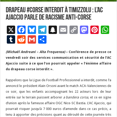
Drapeau #corse interdit à Timizzolu : l’AC
Ajaccio parle de racisme anti-corse
X
F
Bl
T
S
E
C
M
Pi
W
ac
u
el
n
m
o
as
nt
h
T
R
G
P
e
es
e
a
ai
p
to
er
at
u
e
m
ar
(Michaël Andreani – Alta Frequenza) –
b
ky
gr
p
l
Conférence de presse ce
y
d
es
s
m
d
ai
ta
vendredi soir des services communication et sécurité de l’AC
o
a
c
Li
o
t
p
bl
di
l
g
Ajaccio suite à ce que l’on pourrait appeler « l’énième affaire
o
m
h
n
n
p
du drapeau corse interdit ».
r
t
er
k
at
k
Rappelons que la Ligue de Football Professionnel a interdit, comme l’a
annoncé le président Alain Orsoni avant le match ACA-Valenciennes de
ce soir, que les enfants accompagnant les 22 acteurs lors de leur
entrée sur le terrain puissent arborer
a bandera corsa
, et ce en signe
d’union après la fameuse affaire OGC Nice-SC Bastia. L’AC Ajaccio, qui
pourrait risquer jusqu’à 7 000 euros d’amende dans ce cas précis, a
tenu à apporter des précisions quant au déroulé de cette journée très