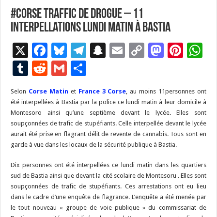
#Corse Traffic de drogue – 11
interpellations lundi matin à Bastia
X
F
Bl
T
S
E
C
M
Pi
W
ac
u
el
n
m
o
as
nt
h
T
R
G
P
e
es
e
a
ai
p
to
er
at
u
e
m
ar
Selon
Corse Matin
b
ky
et
France 3 Corse
gr
p
l
, au moins 11personnes ont
y
d
es
s
m
d
ai
ta
été interpellées à Bastia par la police ce lundi matin à leur domicile à
o
a
c
Li
o
t
p
bl
di
l
g
Montesoro ainsi qu’une septième devant le lycée. Elles sont
o
m
h
n
n
p
soupçonnées de trafic de stupéfiants. Celle interpellée devant le lycée
r
t
er
aurait été prise en flagrant délit de revente de cannabis. Tous sont en
k
at
k
garde à vue dans les locaux de la sécurité publique à Bastia.
Dix personnes ont été interpellées ce lundi matin dans les quartiers
sud de Bastia ainsi que devant la cité scolaire de Montesoru . Elles sont
soupçonnées de trafic de stupéfiants. Ces arrestations ont eu lieu
dans le cadre d’une enquête de flagrance. L’enquête a été menée par
le tout nouveau « groupe de voie publique » du commissariat de