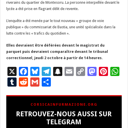
riverains du quartier de Montesoru. La personne interpellée devant le
lycée a été prise en flagrant délit de revente.
L’enquête a été menée par le tout nouveau « groupe de voie
publique » du commissariat de Bastia, une unité spécialisée dans la
lutte contre les « trafics du quotidien ».
Elles devraient être déférées devant le magistrat du
parquet puis devraient comparaître devant le tribunal
correctionnel, jeudi 2 octobre à partir de 14 heures.
X
F
Bl
T
S
E
C
M
Pi
W
ac
u
el
n
m
o
as
nt
h
T
R
G
P
e
es
e
a
ai
p
to
er
at
u
e
m
ar
b
ky
gr
p
l
y
d
es
s
m
d
ai
ta
CORSICAINFURMAZIONE.ORG
o
a
c
Li
o
t
p
bl
di
l
g
RETROUVEZ-NOUS AUSSI SUR
o
m
h
n
n
p
r
t
er
TELEGRAM
k
at
k