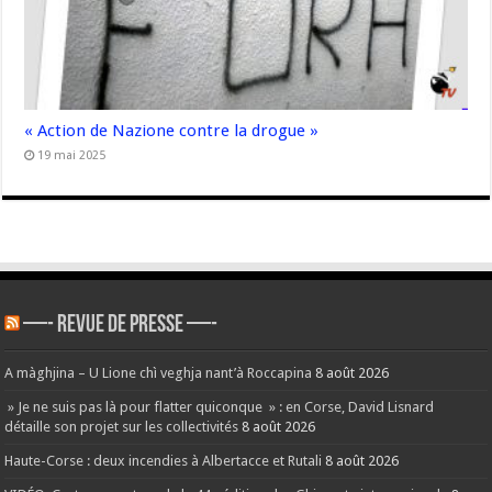
« Action de Nazione contre la drogue »
19 mai 2025
—- REVUE DE PRESSE —-
A màghjina – U Lione chì veghja nant’à Roccapina
8 août 2026
» Je ne suis pas là pour flatter quiconque » : en Corse, David Lisnard
détaille son projet sur les collectivités
8 août 2026
Haute-Corse : deux incendies à Albertacce et Rutali
8 août 2026