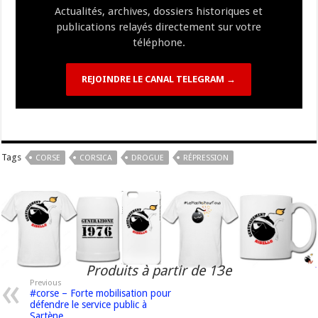
Actualités, archives, dossiers historiques et
publications relayés directement sur votre
téléphone.
REJOINDRE LE CANAL TELEGRAM →
Tags
CORSE
CORSICA
DROGUE
RÉPRESSION
Produits à partir de 13e
Previous
#corse – Forte mobilisation pour
défendre le service public à
Sartène