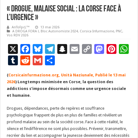
« Drogue, malaise social : la Corse face à
l’urgence »
AnToFpcL™
13 mai 2026
A DROGA FORA !
,
Bloc Autonomiste 2024
,
Corsica Infurmazione
,
PNC
,
Vos RDV 2026
X
F
Bl
T
S
E
C
M
Pi
W
ac
u
el
n
m
o
as
nt
h
T
R
G
P
e
es
e
a
ai
p
to
er
at
u
e
m
ar
(
Corsicainfurmazione.org, Unità Naziunale, Publié le 13 mai
b
ky
gr
p
l
y
d
es
s
m
d
ai
ta
2026
) Longtemps minimisée en Corse, la question des
o
a
c
Li
o
t
p
bl
di
l
g
addictions s’impose désormais comme une urgence sociale
o
m
h
n
n
p
et humaine.
r
t
er
k
at
k
Drogues, dépendances, perte de repères et souffrance
psychologique frappent de plus en plus de familles et révèlent un
profond malaise au sein de la société corse. Face à cette réalité, le
silence et l’indifférence ne sont plus possibles. Prévenir, transmettre,
recréer du lien et accompagner la jeunesse deviennent des nécessités