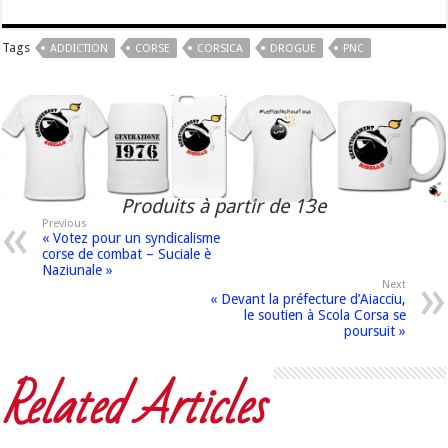
Tags
ADDICTION
CORSE
CORSICA
DROGUE
PNC
Produits à partir de 13e
Previous
« Votez pour un syndicalisme
corse de combat – Suciale è
Naziunale »
Next
« Devant la préfecture d’Aiacciu,
le soutien à Scola Corsa se
poursuit »
Related Articles