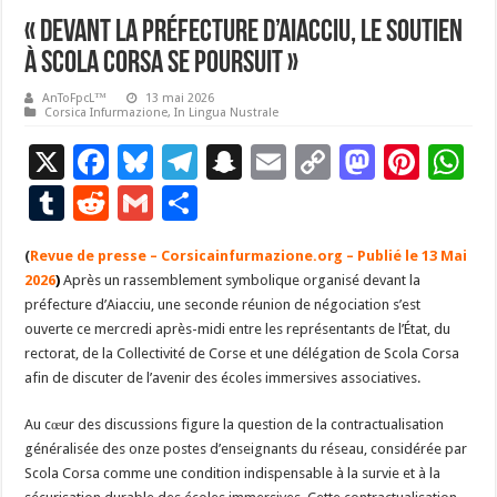
« Devant la préfecture d’Aiacciu, le soutien
à Scola Corsa se poursuit »
AnToFpcL™
13 mai 2026
Corsica Infurmazione
,
In Lingua Nustrale
X
F
Bl
T
S
E
C
M
Pi
W
ac
u
el
n
m
o
as
nt
h
T
R
G
P
e
es
e
a
ai
p
to
er
at
u
e
m
ar
(
Revue de presse – Corsicainfurmazione.org – Publié le 13 Mai
b
ky
gr
p
l
y
d
es
s
m
d
ai
ta
2026
)
Après un rassemblement symbolique organisé devant la
o
a
c
Li
o
t
p
bl
di
l
g
préfecture d’Aiacciu, une seconde réunion de négociation s’est
o
m
h
n
n
p
ouverte ce mercredi après-midi entre les représentants de l’État, du
r
t
er
rectorat, de la Collectivité de Corse et une délégation de Scola Corsa
k
at
k
afin de discuter de l’avenir des écoles immersives associatives.
Au cœur des discussions figure la question de la contractualisation
généralisée des onze postes d’enseignants du réseau, considérée par
Scola Corsa comme une condition indispensable à la survie et à la