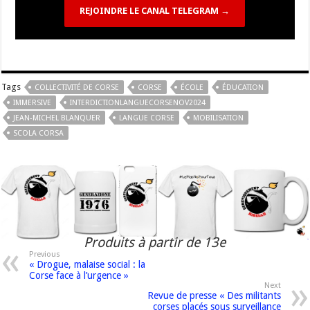
REJOINDRE LE CANAL TELEGRAM →
Tags
COLLECTIVITÉ DE CORSE
CORSE
ÉCOLE
ÉDUCATION
IMMERSIVE
INTERDICTIONLANGUECORSENOV2024
JEAN-MICHEL BLANQUER
LANGUE CORSE
MOBILISATION
SCOLA CORSA
Produits à partir de 13e
Previous
« Drogue, malaise social : la
Corse face à l’urgence »
Next
Revue de presse « Des militants
corses placés sous surveillance