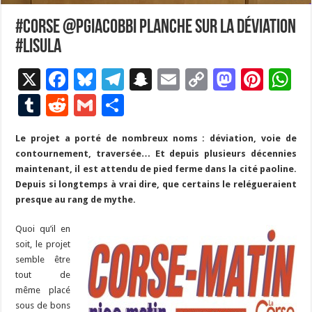
#corse @PGiacobbi planche sur la déviation
#Lisula
X
F
Bl
T
S
E
C
M
Pi
W
ac
u
el
n
m
o
as
nt
h
T
R
G
P
e
es
e
a
ai
p
to
er
at
u
e
m
ar
Le projet a porté de nombreux noms : déviation, voie de
b
ky
gr
p
l
y
d
es
s
m
d
ai
ta
contournement, traversée… Et depuis plusieurs décennies
o
a
c
Li
o
t
p
bl
di
l
g
maintenant, il est attendu de pied ferme dans la cité paoline.
o
m
h
n
n
p
Depuis si longtemps à vrai dire, que certains le relégueraient
r
t
er
presque au rang de mythe.
k
at
k
Quoi qu’il en
soit, le projet
semble être
tout de
même placé
sous de bons