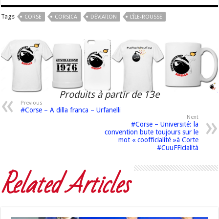
Tags
CORSE
CORSICA
DÉVIATION
L’ÎLE-ROUSSE
Produits à partir de 13e
Previous
#Corse – A dilla franca – Urfanelli
Next
#Corse – Université: la
convention bute toujours sur le
mot « coofficialité »à Corte
#CuuFFicialità
Related Articles