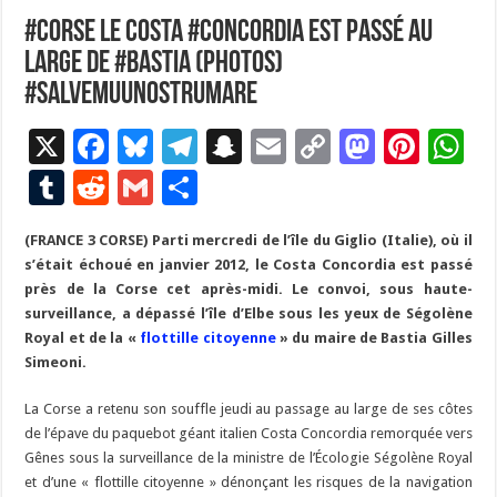
#Corse Le Costa #Concordia est passé au
large de #Bastia (photos)
#SalvemuUNostruMare
X
F
Bl
T
S
E
C
M
Pi
W
ac
u
el
n
m
o
as
nt
h
T
R
G
P
e
es
e
a
ai
p
to
er
at
u
e
m
ar
(FRANCE 3 CORSE) Parti mercredi de l’île du Giglio (Italie), où il
b
ky
gr
p
l
y
d
es
s
m
d
ai
ta
s’était échoué en janvier 2012, le Costa Concordia est passé
o
a
c
Li
o
t
p
bl
di
l
g
près de la Corse cet après-midi. Le convoi, sous haute-
o
m
h
n
n
p
surveillance, a dépassé l’île d’Elbe sous les yeux de Ségolène
r
t
er
Royal et de la «
flottille citoyenne
» du maire de Bastia Gilles
k
at
k
Simeoni.
La Corse a retenu son souffle jeudi au passage au large de ses côtes
de l’épave du paquebot géant italien Costa Concordia remorquée vers
Gênes sous la surveillance de la ministre de l’Écologie Ségolène Royal
et d’une « flottille citoyenne » dénonçant les risques de la navigation