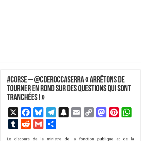
#Corse – @CdeRoccaSerra « Arrêtons de
tourner en rond sur des questions qui sont
tranchées ! »
X
F
Bl
T
S
E
C
M
Pi
W
ac
u
el
n
m
o
as
nt
h
T
R
G
P
e
es
e
a
ai
p
to
er
at
u
e
m
ar
Le discours de la ministre de la fonction publique et de la