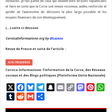
obstacles. Je fais partie de ceux qui veulent vivre en bons républicains
et faire en sorte que la Corse soit mieux reconnue, aidée, renforcée et
qu’elle ait l’autonomie de décisions la plus large possible et les
moyens financiers de son développement.
(…) suite ci-dessous
CorsicaInfurmazione.org by
@Lazezu
Revue de Presse et suite de l’article :
ALTA FREQUENZA
Corsica Infurmazione: l’information de la Corse, des Réseaux
sociaux et des Blogs politiques [Plateforme Unità Naziunale]
X
F
Bl
T
S
E
C
M
Pi
W
ac
u
el
n
m
o
as
nt
h
T
R
G
P
e
es
e
a
ai
p
to
er
at
u
e
m
ar
b
ky
gr
p
l
y
d
es
s