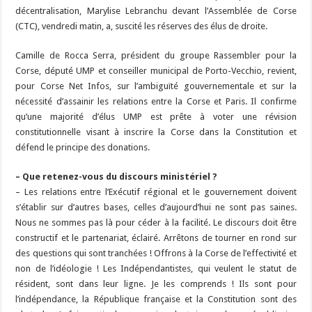
b
ky
gr
p
l
y
d
es
s
m
d
ai
ta
décentralisation, Marylise Lebranchu devant l’Assemblée de Corse
o
a
c
Li
o
t
p
bl
di
l
g
(CTC), vendredi matin, a, suscité les réserves des élus de droite.
o
m
h
n
n
p
r
t
er
Camille de Rocca Serra, président du groupe Rassembler pour la
k
at
k
Corse, député UMP et conseiller municipal de Porto-Vecchio, revient,
pour Corse Net Infos, sur l’ambiguïté gouvernementale et sur la
nécessité d’assainir les relations entre la Corse et Paris. Il confirme
qu’une majorité d’élus UMP est prête à voter une révision
constitutionnelle visant à inscrire la Corse dans la Constitution et
défend le principe des donations.
– Que retenez-vous du discours ministériel ?
– Les relations entre l’Exécutif régional et le gouvernement doivent
s’établir sur d’autres bases, celles d’aujourd’hui ne sont pas saines.
Nous ne sommes pas là pour céder à la facilité. Le discours doit être
constructif et le partenariat, éclairé. Arrêtons de tourner en rond sur
des questions qui sont tranchées ! Offrons à la Corse de l’effectivité et
non de l’idéologie ! Les Indépendantistes, qui veulent le statut de
résident, sont dans leur ligne. Je les comprends ! Ils sont pour
l’indépendance, la République française et la Constitution sont des