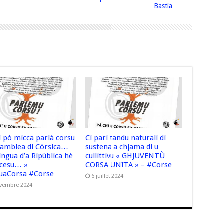
Bastia
i pò micca parlà corsu
Ci pari tandu naturali di
ssamblea di Còrsica…
sustena a chjama di u
lingua d’a Ripùblica hè
cullittivu « GHJUVENTÙ
ncesu… »
CORSA UNITA » – #Corse
uaCorsa #Corse
6 juillet 2024
ovembre 2024