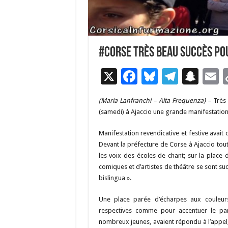
#Corse Très beau succès po
X
F
Bl
T
S
E
ac
u
el
n
(Maria Lanfranchi – Alta Frequenza) –
Très 
e
es
e
a
a
(samedi) à Ajaccio une grande manifestation à
b
ky
gr
p
l
Manifestation revendicative et festive avait di
o
a
c
Devant la préfecture de Corse à Ajaccio to
o
m
h
les voix des écoles de chant; sur la place
comiques et d’artistes de théâtre se sont su
k
at
bislingua ».
Une place parée d’écharpes aux couleurs
respectives comme pour accentuer le part
nombreux jeunes, avaient répondu à l’appel, 