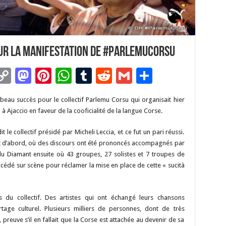
ur la manifestation de #ParlemuCorsu
C
M
Pi
W
T
R
G
P
m
o
as
nt
h
u
e
m
ar
beau succès pour le collectif Parlemu Corsu qui organisait hier
i
p
to
er
at
m
d
ai
ta
 Ajaccio en faveur de la cooficialité de la langue Corse.
y
d
es
sA
bl
di
l
g
t le collectif présidé par Micheli Leccia, et ce fut un pari réussi.
Li
o
t
p
r
t
er
ut d’abord, où des discours ont été prononcés accompagnés par
n
n
p
 du Diamant ensuite où 43 groupes, 27 solistes et 7 troupes de
ccédé sur scène pour réclamer la mise en place de cette « sucità
k
 du collectif. Des artistes qui ont échangé leurs chansons
age culturel. Plusieurs milliers de personnes, dont de très
preuve s’il en fallait que la Corse est attachée au devenir de sa