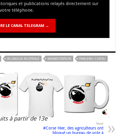
istoriques et publications relayés directement sur
n
n
p
votre téléphone.
k
RE LE CANAL TELEGRAM →
IN LINGUA NUSTRALE
MANIFESTATION
PARLEMU CORSU
its à partir de 13e
Next
#Corse Hier, des agriculteurs ont
bloqué un bureau de vote à