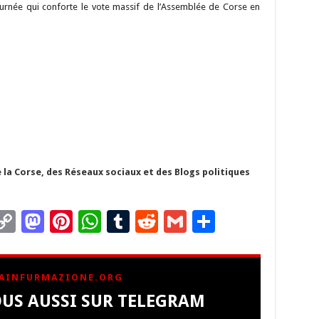
urnée qui conforte le vote massif de l’Assemblée de Corse en
 la Corse, des Réseaux sociaux et des Blogs politiques
C
M
Pi
W
T
R
G
P
m
o
as
nt
h
u
e
m
ar
i
p
to
er
at
m
d
ai
ta
AINFURMAZIONE.ORG
y
d
es
sA
bl
di
l
g
US AUSSI SUR TELEGRAM
Li
o
t
p
r
t
er