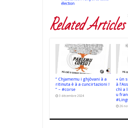
élection
Related Articles
“ Chjamemu i ghjòvani à a
« ùn s
ritinuta è à a cuncirtazioni !
à l’A
” – #corse
chì a 
u fra
3 décembre 2024
#Ling
26 n