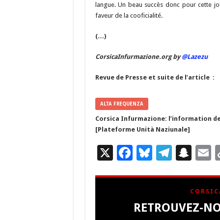
langue. Un beau succès donc pour cette jo
faveur de la cooficialité.
(…)
CorsicaInfurmazione.org by
@Lazezu
Revue de Presse et suite de l’article :
ALTA FREQUENZA
Corsica Infurmazione: l’information de
[Plateforme Unità Naziunale]
X
F
Bl
T
S
E
ac
u
el
n
e
es
e
a
a
CORSIC
b
ky
gr
p
l
RETROUVEZ-NO
o
a
c