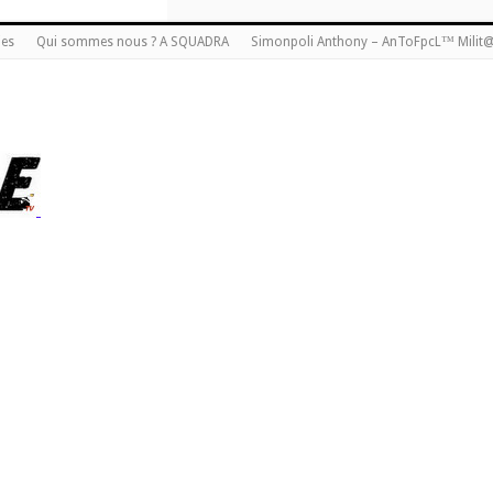
ies
Qui sommes nous ? A SQUADRA
Simonpoli Anthony – AnToFpcL™ Milit