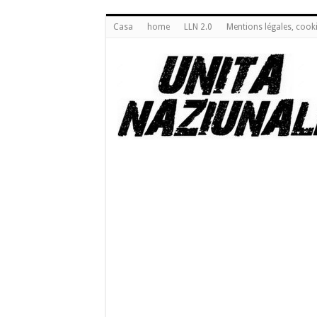
Casa
home
LLN 2.0
Mentions légales, cook