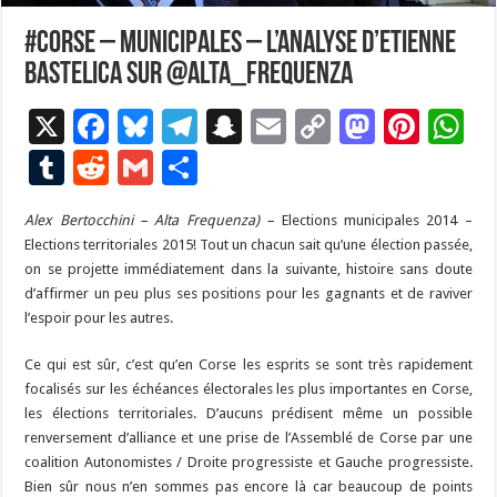
#Corse – Municipales – L’analyse d’Etienne
Bastelica sur @Alta_Frequenza
X
F
Bl
T
S
E
C
M
Pi
W
ac
u
el
n
m
o
as
nt
h
T
R
G
P
e
es
e
a
ai
p
to
er
at
u
e
m
ar
Alex Bertocchini – Alta Frequenza) –
b
ky
gr
p
Elections municipales 2014 –
l
y
d
es
s
m
d
ai
ta
Elections territoriales 2015! Tout un chacun sait qu’une élection passée,
o
a
c
Li
o
t
p
bl
di
l
g
on se projette immédiatement dans la suivante, histoire sans doute
o
m
h
n
n
p
d’affirmer un peu plus ses positions pour les gagnants et de raviver
r
t
er
l’espoir pour les autres.
k
at
k
Ce qui est sûr, c’est qu’en Corse les esprits se sont très rapidement
focalisés sur les échéances électorales les plus importantes en Corse,
les élections territoriales. D’aucuns prédisent même un possible
renversement d’alliance et une prise de l’Assemblé de Corse par une
coalition Autonomistes / Droite progressiste et Gauche progressiste.
Bien sûr nous n’en sommes pas encore là car beaucoup de points