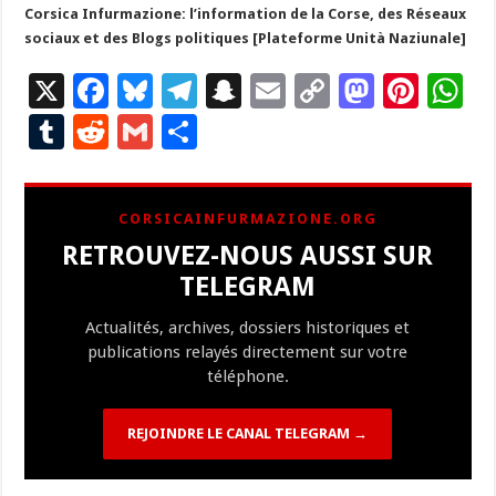
Corsica Infurmazione: l’information de la Corse, des Réseaux
sociaux et des Blogs politiques [Plateforme Unità Naziunale]
X
F
Bl
T
S
E
C
M
Pi
W
ac
u
el
n
m
o
as
nt
h
T
R
G
P
e
es
e
a
ai
p
to
er
at
u
e
m
ar
b
ky
gr
p
l
y
d
es
s
m
d
ai
ta
CORSICAINFURMAZIONE.ORG
o
a
c
Li
o
t
p
bl
di
l
g
RETROUVEZ-NOUS AUSSI SUR
o
m
h
n
n
p
r
t
er
TELEGRAM
k
at
k
Actualités, archives, dossiers historiques et
publications relayés directement sur votre
téléphone.
REJOINDRE LE CANAL TELEGRAM →