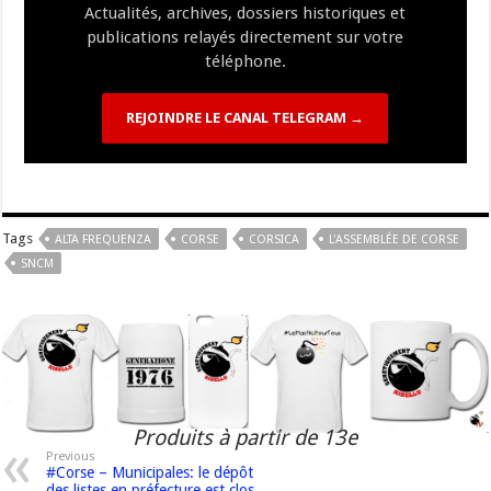
Actualités, archives, dossiers historiques et
publications relayés directement sur votre
téléphone.
REJOINDRE LE CANAL TELEGRAM →
Tags
ALTA FREQUENZA
CORSE
CORSICA
L'ASSEMBLÉE DE CORSE
SNCM
Produits à partir de 13e
Previous
#Corse – Municipales: le dépôt
des listes en préfecture est clos