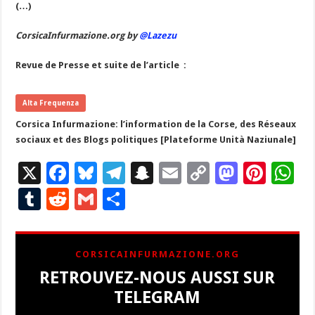
(…)
CorsicaInfurmazione.org by
@Lazezu
Revue de Presse et suite de l’article :
Alta Frequenza
Corsica Infurmazione: l’information de la Corse, des Réseaux
sociaux et des Blogs politiques [Plateforme Unità Naziunale]
X
F
Bl
T
S
E
C
M
Pi
W
ac
u
el
n
m
o
as
nt
h
T
R
G
P
e
es
e
a
ai
p
to
er
at
u
e
m
ar
b
ky
gr
p
l
y
d
es
s
m
d
ai
ta
CORSICAINFURMAZIONE.ORG
o
a
c
Li
o
t
p
bl
di
l
g
RETROUVEZ-NOUS AUSSI SUR
o
m
h
n
n
p
r
t
er
TELEGRAM
k
at
k