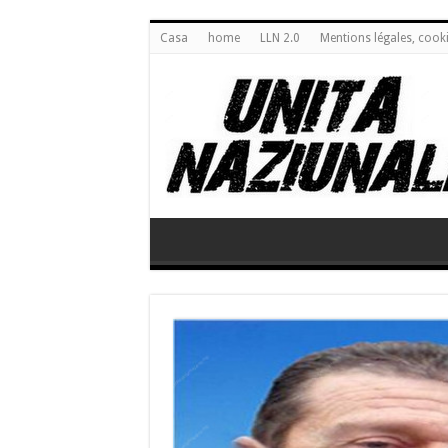
Casa
home
LLN 2.0
Mentions légales, cook