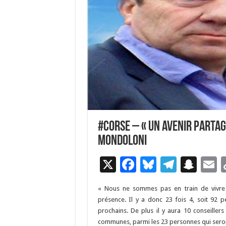
#Corse – « Un avenir partag
Mondoloni
X
F
Bl
T
S
E
ac
u
el
n
« Nous ne sommes pas en train de vivre u
e
es
e
a
a
présence. Il y a donc 23 fois 4, soit 92 
b
ky
gr
p
l
prochains. De plus il y aura 10 conseill
communes, parmi les 23 personnes qui seron