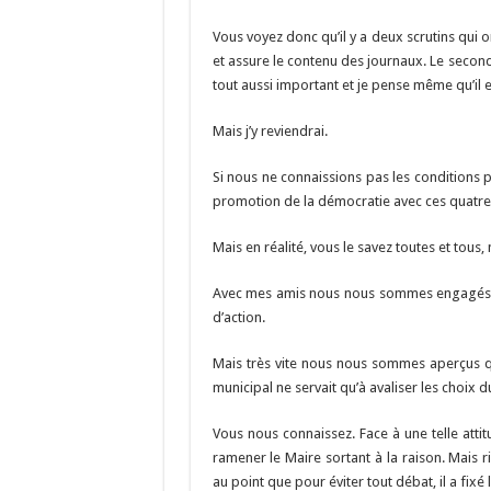
o
a
c
o
m
h
Vous voyez donc qu’il y a deux scrutins qui on
et assure le contenu des journaux. Le second 
k
at
tout aussi important et je pense même qu’il 
Mais j’y reviendrai.
Si nous ne connaissions pas les conditions p
promotion de la démocratie avec ces quatre l
Mais en réalité, vous le savez toutes et tous
Avec mes amis nous nous sommes engagés l
d’action.
Mais très vite nous nous sommes aperçus que
municipal ne servait qu’à avaliser les choix d
Vous nous connaissez. Face à une telle atti
ramener le Maire sortant à la raison. Mais rie
au point que pour éviter tout débat, il a fix