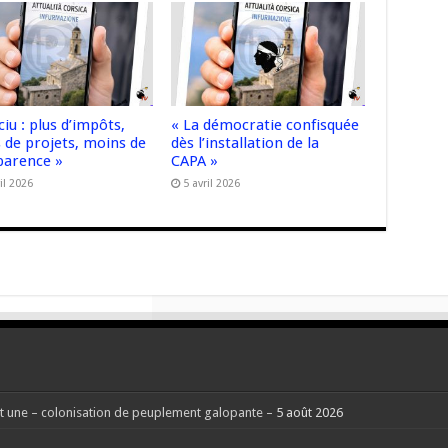
ciu : plus d’impôts,
« La démocratie confisquée
 de projets, moins de
dès l’installation de la
parence »
CAPA »
il 2026
5 avril 2026
 une – colonisation de peuplement galopante –
5 août 2026