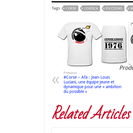
Tags
CORSE
CORSICA
ÉLECTIONS
M
Produ
Previous
#Corse – Afa : Jean-Louis
Luciani, une équipe jeune et
dynamique pour une « ambition
du possible »
Related Articles