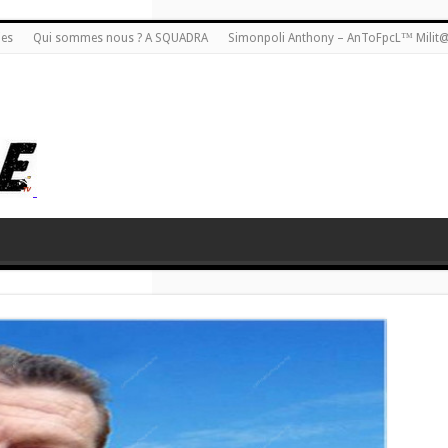
ies
Qui sommes nous ? A SQUADRA
Simonpoli Anthony – AnToFpcL™ Milit