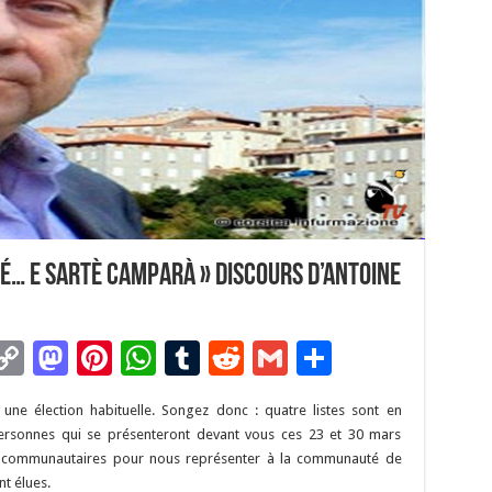
é… E Sartè Camparà » discours d’Antoine
C
M
Pi
W
T
R
G
P
m
o
as
nt
h
u
e
m
ar
ne élection habituelle. Songez donc : quatre listes sont en
i
p
to
er
at
m
d
ai
ta
personnes qui se présenteront devant vous ces 23 et 30 mars
y
d
es
sA
bl
di
l
g
ers communautaires pour nous représenter à la communauté de
t élues.