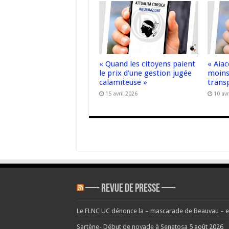
« Quand les citoyens paient
« Aiac
le prix d’une gestion jugée
moins
calamiteuse »
trans
15 avril 2026
10 avr
—- REVUE DE PRESSE —-
Le FLNC UC dénonce la – mascarade de Beauvau – et
Sartène- Début de noyade à Senetosa
5 août 2026