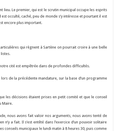
Li
o
t
p
r
t
er
n
n
p
t lieu. Le premier, qui est le scrutin municipal occupe les esprits
est occulté, caché, peu de monde s’y intéresse et pourtant il est
k
est encore plus important.
articulières qui règnent à Sartène on pourrait croire à une belle
istes.
, notre cité est empêtrée dans de profondes difficultés.
ors de la précédente mandature, sur la base d’un programme
 les décisions étaient prises en petit comité et que le conseil
u Maire.
tude, nous avons fait valoir nos arguments, nous avons tenté de
n n’y a fait. Il s’est entêté dans l’exercice d’un pouvoir solitaire
é les conseils municipaux le lundi matin à 8 heures 30, puis comme