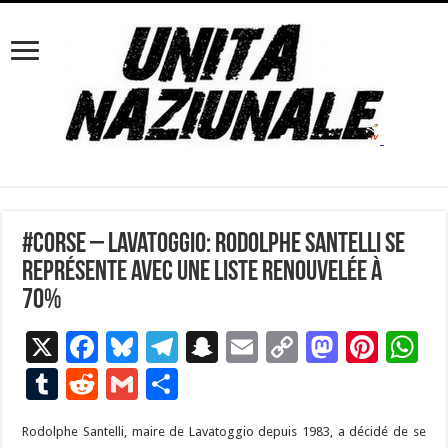
#Corse – Lavatoggio: Rodolphe Santelli se
représente avec une liste renouvelée à
70%
X
F
Bl
T
S
E
C
M
Pi
W
ac
u
el
n
m
o
as
nt
h
T
R
G
P
e
es
e
a
ai
p
to
er
at
u
e
m
ar
Rodolphe Santelli, maire de Lavatoggio depuis 1983, a décidé de se
b
ky
gr
p
l
y
d
es
s