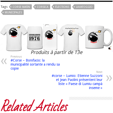
Tags
CORSE MATIN
CORSICA
ÉLECTIONS
LAVATOGGIO
MUNICIPALES
Produits à partir de 13e
Previous
#Corse – Bonifacio: la
municipalité sortante a rendu sa
copie
Next
#corse – Lumio: Etienne Suzzoni
et Jean Paolini présentent leur
liste « Paese di Lumiu campà
inseme »
Related Articles