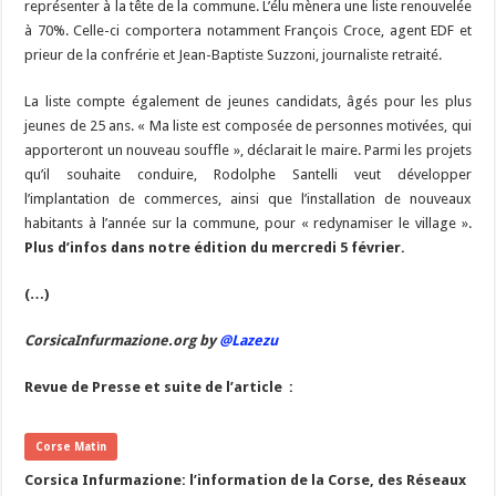
m
d
ai
ta
représenter à la tête de la commune. L’élu mènera une liste renouvelée
o
a
c
Li
o
t
p
bl
di
l
g
à 70%. Celle-ci comportera notamment François Croce, agent EDF et
o
m
h
n
n
p
prieur de la confrérie et Jean-Baptiste Suzzoni, journaliste retraité.
r
t
er
k
at
k
La liste compte également de jeunes candidats, âgés pour les plus
jeunes de 25 ans. « Ma liste est composée de personnes motivées, qui
apporteront un nouveau souffle », déclarait le maire. Parmi les projets
qu’il souhaite conduire, Rodolphe Santelli veut développer
l’implantation de commerces, ainsi que l’installation de nouveaux
habitants à l’année sur la commune, pour « redynamiser le village ».
Plus d’infos dans notre édition du mercredi 5 février.
(…)
CorsicaInfurmazione.org by
@Lazezu
Revue de Presse et suite de l’article :
Corse Matin
Corsica Infurmazione: l’information de la Corse, des Réseaux