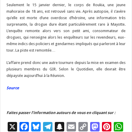
Seulement le 15 janvier dernier, le corps de Roukia, une jeune
mahoraise de 18 ans, est retrouvé sans vie. Après autopsie, il s’avère
qu’elle est morte d’une overdose d’héroïne, une information très
surprenante, la drogue dure étant particulièrement rare à Mayotte.
L’enquête remonte alors vers son petit ami, consommateur de
drogues, qui renseigne alors les enquêteurs sur les revendeurs, eux-
même indics des policiers et gendarmes impliqués qui parleront à leur
tour. La piste est remontée…
L’affaire prend donc une autre tournure depuis la mise en examen des
plusieurs membres du GIR. Selon le Quotidien, elle devrait être
dépaysée aujourd’hui à la Réunion.
Source
Faites passer l’information autours de vous en cliquant sur :
X
F
Bl
T
S
E
C
M
Pi
W