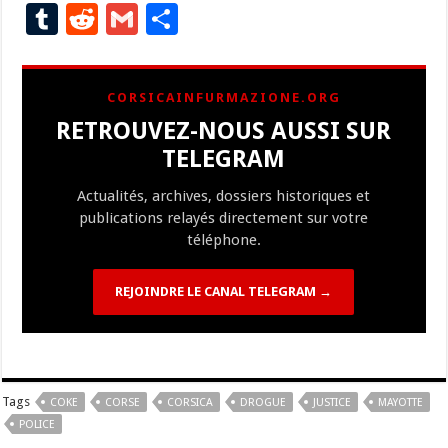
ac
u
el
n
m
o
as
nt
h
T
R
G
P
e
es
e
a
ai
p
to
er
at
u
e
m
ar
b
ky
gr
p
l
y
d
es
s
m
d
ai
ta
CORSICAINFURMAZIONE.ORG
o
a
c
Li
o
t
p
bl
di
l
g
RETROUVEZ-NOUS AUSSI SUR
o
m
h
n
n
p
r
t
er
TELEGRAM
k
at
k
Actualités, archives, dossiers historiques et
publications relayés directement sur votre
téléphone.
REJOINDRE LE CANAL TELEGRAM →
Tags
COKE
CORSE
CORSICA
DROGUE
JUSTICE
MAYOTTE
POLICE