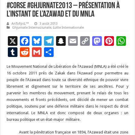
#Corse #Ghjurnate2013 – Présentation à
l’instant de l’Azawad et du MNLA
AnToFpcL™
3 août 2013
Ghjurnate Internaziunale
,
Lutte Internationale
X
F
Bl
T
S
E
C
M
Pi
W
ac
u
el
n
m
o
as
nt
h
T
R
G
P
e
es
e
a
ai
p
to
er
at
u
e
m
ar
Le Mouvement National de Libération de l’Azawad (MNLA) a été créé le
b
ky
gr
p
l
y
d
es
s
m
d
ai
ta
16 octobre 2011 près de Zakak dans l’Azawad pour permettre au
o
a
c
Li
o
t
p
bl
di
l
g
peuple de l’Azawad dans toute sa diversité ethnique de pouvoir vivre
o
m
h
n
n
p
librement et dignement sur le territoire de ses ancêtres. Pour y
r
t
er
parvenir les membres du mouvement, prenant le relais de tous les
k
at
k
mouvements et fronts précédents, ont décidé de mener un combat
politique, soutenu par une défense militaire dans le respect du droit
international. Le MNLA est donc composé de deux organes : un
bureau politique et un état-major militaire.
Avant la pénétration française en 1894, l’Azawad était une zone