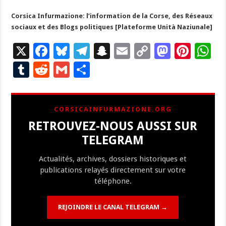
Corsica Infurmazione: l’information de la Corse, des Réseaux
sociaux et des Blogs politiques [Plateforme Unità Naziunale]
X
F
Bl
T
S
E
C
M
Pi
W
ac
u
el
n
m
o
as
nt
h
T
R
G
P
e
es
e
a
ai
p
to
er
at
u
e
m
ar
b
ky
gr
p
l
y
d
es
s
m
d
ai
ta
CORSICAINFURMAZIONE.ORG
o
a
c
Li
o
t
p
bl
di
l
g
RETROUVEZ-NOUS AUSSI SUR
o
m
h
n
n
p
r
t
er
TELEGRAM
k
at
k
Actualités, archives, dossiers historiques et
publications relayés directement sur votre
téléphone.
REJOINDRE LE CANAL TELEGRAM →