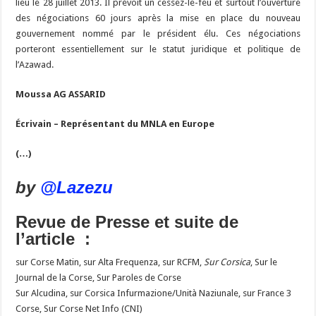
lieu le 28 juillet 2013. Il prévoit un cessez-le-feu et surtout l’ouverture
des négociations 60 jours après la mise en place du nouveau
gouvernement nommé par le président élu. Ces négociations
porteront essentiellement sur le statut juridique et politique de
l’Azawad.
Moussa AG ASSARID
Écrivain – Représentant du MNLA en Europe
(…)
by
@Lazezu
Revue de Presse et suite de
l’article :
sur Corse Matin, sur Alta Frequenza, sur RCFM,
Sur Corsica
, Sur le
Journal de la Corse, Sur Paroles de Corse
Sur Alcudina, sur Corsica Infurmazione/Unità Naziunale, sur France 3
Corse, Sur Corse Net Info (CNI)