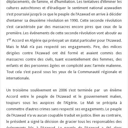
déplacements, de famine, et d’humiliation. Les tentatives d’éliminer les
cultures autochtones et d’éradiquer le sentiment national azawadien
s’est poursuivi jusqu’à ce que le peuple de l’Azawad en arrive à décider
d’entamer sa deuxième révolution en 1990. Cette seconde révolution
s’est caractérisée par des massacres encore pires que ceux de la
première. Les événements de cette seconde révolution vont aboutir au
er
1
Accord en Algérie qui prévoyait un statut particulier pour l’Azawad.
Mais le Mali n’a pas respecté ses engagements. Pire, des milices
dirigées contre l’Azawad ont été formé et avaient commis des
massacres contre des civils, tuant essentiellement des femmes, des
enfants et des personnes âgées en complicité avec l’armée malienne.
Tout cela s’est passé sous les yeux de la Communauté régionale et
internationale.
Un troisième soulèvement en 2006 s’est terminée par un énième
Accord entre le peuple de l’Azawad et le gouvernement malien,
toujours sous les auspices de l’Algérie. Le Mali se précipita à
commettre d’autres crimes sans respecté ses engagements. Le peuple
de l’Azawad n’a vu aucun coupable traduit en justice. Bien au contraire,
le président a signé la décision de gracier tous les responsables des
événements liés à l’Azawad. Le peuple de l’Azawad a été alors