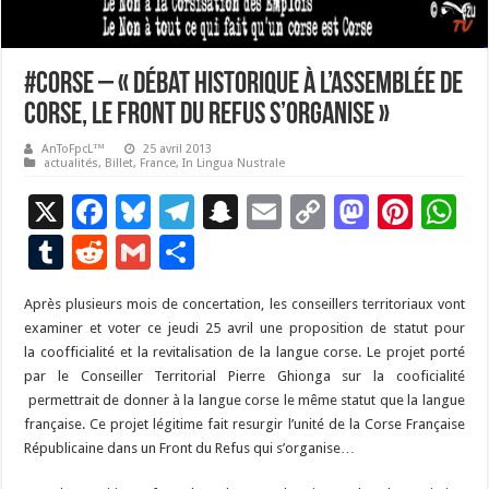
#Corse – « Débat historique à l’assemblée de
Corse, le front du refus s’organise »
AnToFpcL™
25 avril 2013
actualités
,
Billet
,
France
,
In Lingua Nustrale
X
F
Bl
T
S
E
C
M
Pi
W
ac
u
el
n
m
o
as
nt
h
T
R
G
P
e
es
e
a
ai
p
to
er
at
u
e
m
ar
Après plusieurs mois de concertation, les conseillers territoriaux vont
b
ky
gr
p
l
y
d
es
s
m
d
ai
ta
examiner et voter ce jeudi 25 avril une proposition de statut pour
o
a
c
Li
o
t
p
bl
di
l
g
la coofficialité et la revitalisation de la langue corse. Le projet porté
o
m
h
n
n
p
par le Conseiller Territorial Pierre Ghionga sur la cooficialité
r
t
er
permettrait de donner à la langue corse le même statut que la langue
k
at
k
française. Ce projet légitime fait resurgir l’unité de la Corse Française
Républicaine dans un Front du Refus qui s’organise…