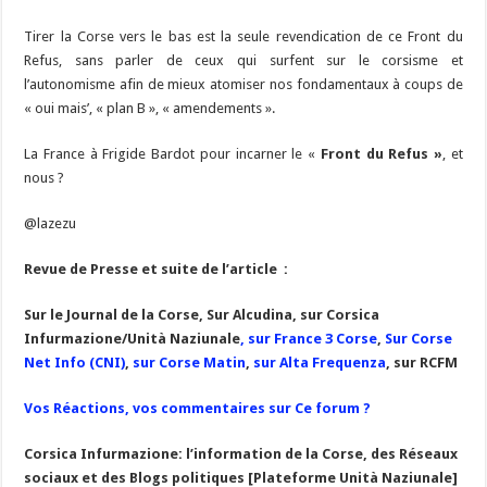
Tirer la Corse vers le bas est la seule revendication de ce Front du
Refus, sans parler de ceux qui surfent sur le corsisme et
l’autonomisme afin de mieux atomiser nos fondamentaux à coups de
« oui mais’, « plan B », « amendements ».
La France à Frigide Bardot pour incarner le «
Front du Refus »
, et
nous ?
@lazezu
Revue de Presse et suite de l’article :
Sur le Journal de la Corse, Sur Alcudina, s
ur Corsica
Infurmazione/Unità Naziunale
, s
ur France 3 Corse
,
Sur Corse
Net Info (CNI)
,
s
ur Corse Matin
,
s
ur Alta Frequenza
, sur RCFM
Vos Réactions, vos commentaires sur Ce forum ?
Corsica Infurmazione: l’information de la Corse, des Réseaux
sociaux et des Blogs politiques [Plateforme Unità Naziunale]