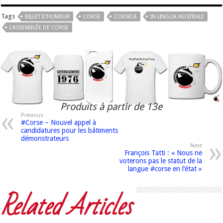
Tags
BILLET D'HUMEUR
CORSE
CORSICA
IN LINGUA NUSTRALE
L'ASSEMBLÉE DE CORSE
Produits à partir de 13e
Previous
#Corse – Nouvel appel à
candidatures pour les bâtiments
démonstrateurs
Next
François Tatti : « Nous ne
voterons pas le statut de la
langue #corse en l’état »
Related Articles