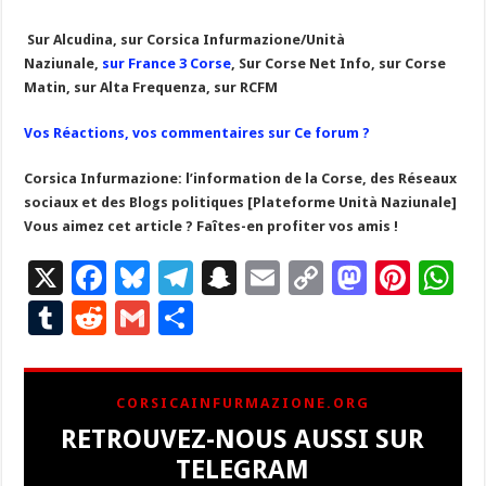
Sur Alcudina, s
ur Corsica Infurmazione/Unità
Naziunale,
s
ur France 3 Corse
,
Sur Corse Net Info, s
ur Corse
Matin, s
ur Alta Frequenza, sur RCFM
Vos Réactions, vos commentaires sur Ce forum ?
Corsica Infurmazione: l’information de la Corse, des Réseaux
sociaux et des Blogs politiques [Plateforme Unità Naziunale]
Vous aimez cet article ? Faîtes-en profiter vos amis !
X
F
Bl
T
S
E
C
M
Pi
W
ac
u
el
n
m
o
as
nt
h
T
R
G
P
e
es
e
a
ai
p
to
er
at
u
e
m
ar
b
ky
gr
p
l
y
d
es
s
m
d
ai
ta
CORSICAINFURMAZIONE.ORG
o
a
c
Li
o
t
p
bl
di
l
g
RETROUVEZ-NOUS AUSSI SUR
o
m
h
n
n
p
r
t
er
TELEGRAM
k
at
k