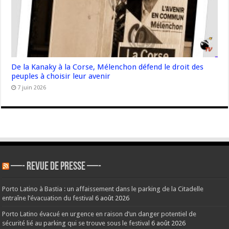
De la Kanaky à la Corse, Mélenchon défend le droit des
peuples à choisir leur avenir
7 juin 2026
—- REVUE DE PRESSE —-
Porto Latino à Bastia : un affaissement dans le parking de la Citadelle
entraîne l’évacuation du festival
6 août 2026
Porto Latino évacué en urgence en raison d’un danger potentiel de
sécurité lié au parking qui se trouve sous le festival
6 août 2026