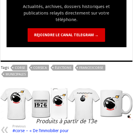
Actualités, archives, dossiers historiques et
publications relayés directement sur votre
téléphone.
REJOINDRE LE CANAL TELEGRAM →
Tags
CORSE
CORSICA
ÉLECTIONS
FRANCE3CORSE
MUNICIPALES
Produits à partir de 13e
Previous
#corse – « De l’immobilier pour