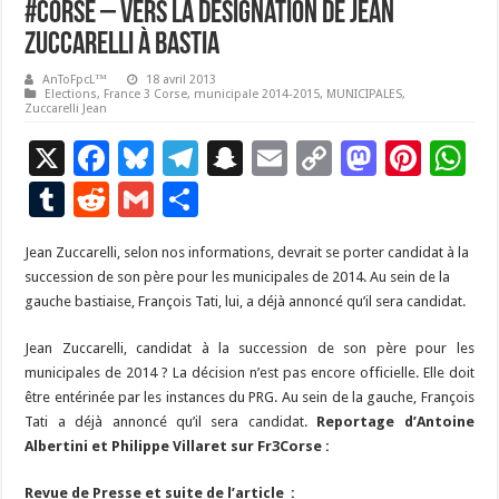
#Corse – Vers la désignation de Jean
Zuccarelli à Bastia
AnToFpcL™
18 avril 2013
Elections
,
France 3 Corse
,
municipale 2014-2015
,
MUNICIPALES
,
Zuccarelli Jean
X
F
Bl
T
S
E
C
M
Pi
W
ac
u
el
n
m
o
as
nt
h
T
R
G
P
e
es
e
a
ai
p
to
er
at
u
e
m
ar
Jean Zuccarelli, selon nos informations, devrait se porter candidat à la
b
ky
gr
p
l
y
d
es
s
m
d
ai
ta
succession de son père pour les municipales de 2014. Au sein de la
o
a
c
Li
o
t
p
bl
di
l
g
gauche bastiaise, François Tati, lui, a déjà annoncé qu’il sera candidat.
o
m
h
n
n
p
r
t
er
Jean Zuccarelli, candidat à la succession de son père pour les
k
at
k
municipales de 2014 ? La décision n’est pas encore officielle. Elle doit
être entérinée par les instances du PRG. Au sein de la gauche, François
Tati a déjà annoncé qu’il sera candidat.
Reportage d’Antoine
Albertini et Philippe Villaret sur Fr3Corse :
Revue de Presse et suite de l’article :