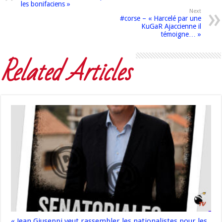
les bonifaciens »
Next
#corse – « Harcelé par une
KuGaR Ajaccienne il
témoigne… »
Related Articles
« Jean Giuseppi veut rassembler les nationalistes pour les