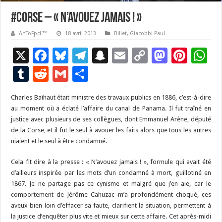
#corse – « N’avouez jamais ! »
AnToFpcL™
18 avril 2013
Billet
,
Giacobbi Paul
X
F
Bl
T
S
E
C
M
Pi
W
ac
u
el
n
m
o
as
nt
h
T
R
G
P
e
es
e
a
ai
p
to
er
at
u
e
m
ar
Charles Baïhaut était ministre des travaux publics en 1886, c’est-à-dire
b
ky
gr
p
l
y
d
es
s
m
d
ai
ta
au moment où a éclaté l’affaire du canal de Panama. Il fut traîné en
o
a
c
Li
o
t
p
bl
di
l
g
justice avec plusieurs de ses collègues, dont Emmanuel Arène, député
o
m
h
n
n
p
de la Corse, et il fut le seul à avouer les faits alors que tous les autres
r
t
er
niaient et le seul à être condamné.
k
at
k
Cela fit dire à la presse : « N’avouez jamais ! », formule qui avait été
d’ailleurs inspirée par les mots d’un condamné à mort, guillotiné en
1867. Je ne partage pas ce cynisme et malgré que j’en aie, car le
comportement de Jérôme Cahuzac m’a profondément choqué, ces
aveux bien loin d’effacer sa faute, clarifient la situation, permettent à
la justice d’enquêter plus vite et mieux sur cette affaire. Cet après-midi