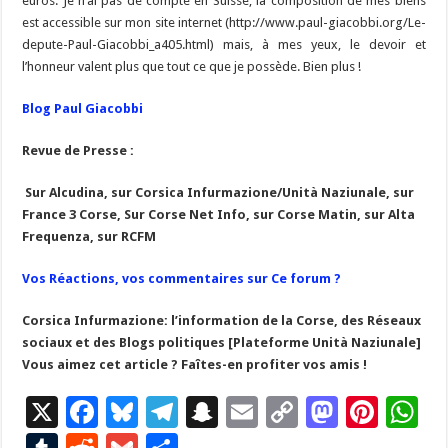
euros. Je n’ai pas de compte en Suisse, la composition de mes biens
est accessible sur mon site internet (http://www.paul-giacobbi.org/Le-
depute-Paul-Giacobbi_a405.html) mais, à mes yeux, le devoir et
l’honneur valent plus que tout ce que je possède. Bien plus !
Blog Paul Giacobbi
Revue de Presse :
Sur Alcudina, s
ur Corsica Infurmazione/Unità Naziunale, s
ur
France 3 Corse,
Sur Corse Net Info, s
ur Corse Matin, s
ur Alta
Frequenza, sur RCFM
Vos Réactions, vos commentaires sur Ce forum ?
Corsica Infurmazione: l’information de la Corse, des Réseaux
sociaux et des Blogs politiques [Plateforme Unità Naziunale]
Vous aimez cet article ? Faîtes-en profiter vos amis !
X
F
Bl
T
S
E
C
M
Pi
W
ac
u
el
n
m
o
as
nt
h