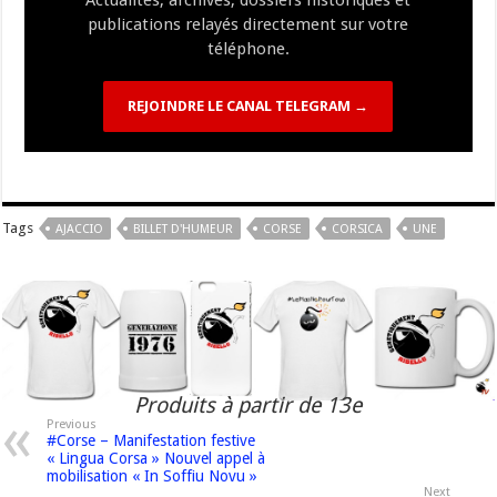
Actualités, archives, dossiers historiques et
publications relayés directement sur votre
téléphone.
REJOINDRE LE CANAL TELEGRAM →
Tags
AJACCIO
BILLET D'HUMEUR
CORSE
CORSICA
UNE
Produits à partir de 13e
Previous
#Corse – Manifestation festive
« Lingua Corsa » Nouvel appel à
mobilisation « In Soffiu Novu »
Next