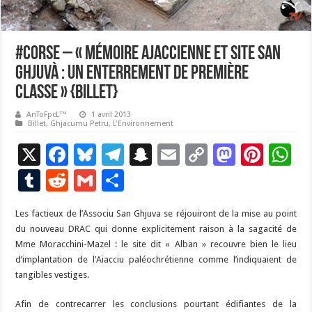
#Corse – « Mémoire ajaccienne et site San
Ghjuvà : un enterrement de première
classe » {Billet}
AnToFpcL™
1 avril 2013
Billet
,
Ghjacumu Petru
,
L'Environnement
X
F
Bl
T
S
E
C
M
Pi
W
ac
u
el
n
m
o
as
nt
h
T
R
G
P
e
es
e
a
ai
p
to
er
at
u
e
m
ar
Les factieux de l’Associu San Ghjuva se réjouiront de la mise au point
b
ky
gr
p
l
y
d
es
s
m
d
ai
ta
du nouveau DRAC qui donne explicitement raison à la sagacité de
o
a
c
Li
o
t
p
bl
di
l
g
Mme Moracchini-Mazel : le site dit « Alban » recouvre bien le lieu
o
m
h
n
n
p
d’implantation de l’Aiacciu paléochrétienne comme l’indiquaient de
r
t
er
tangibles vestiges.
k
at
k
Afin de contrecarrer les conclusions pourtant édifiantes de la