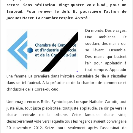
b
ky
gr
p
l
y
d
es
s
m
d
ai
ta
record. Sans hésitation. Vingt-quatre voix lundi, pour un
o
a
c
Li
o
t
p
bl
di
l
g
fauteuil. Pour relever le défi. Et poursuivre l’action de
o
m
h
n
n
p
Jacques Nacer. La chambre respire. A voté !
r
t
er
k
at
k
Du monde. Des visages.
Une ambiance. Et
soudain, des mains qui
se lèvent. Ensemble.
Des mains qui battent
l’air pour applaudir à
tout rompre. Applaudir
une femme. La première dans l’histoire consulaire de l’île à s’installer
dans un tel fauteuil. A la présidence de la chambre de commerce et
d’industrie de la Corse-du-Sud.
Une image encore. Belle. Symbolique. Lorsque Nathalie Carlotti, tout
juste élue, tout juste plébiscitée, tout juste applaudie, se dirige vers la
chaise centrale de la tribune. Cette fameuse chaise vide,
désespérément vide vers laquelle tous les regards avaient convergé le
30 novembre 2012. Seize jours seulement après l’assassinat de