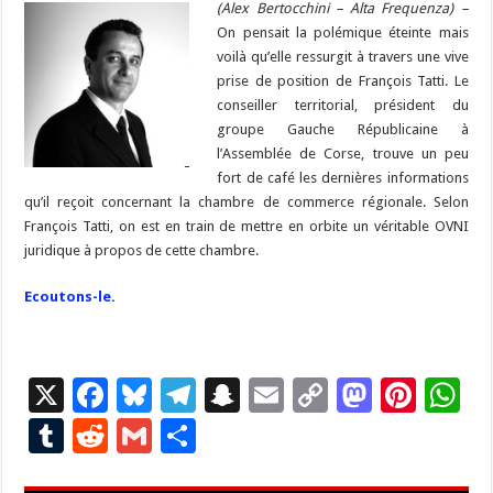
b
ky
gr
(Alex Bertocchini – Alta Frequenza) –
p
l
y
d
es
s
m
d
ai
ta
On pensait la polémique éteinte mais
o
a
c
Li
o
t
p
bl
di
l
g
voilà qu’elle ressurgit à travers une vive
o
m
h
n
n
p
prise de position de François Tatti. Le
r
t
er
conseiller territorial, président du
k
at
k
groupe Gauche Républicaine à
l’Assemblée de Corse, trouve un peu
fort de café les dernières informations
qu’il reçoit concernant la chambre de commerce régionale. Selon
François Tatti, on est en train de mettre en orbite un véritable OVNI
juridique à propos de cette chambre.
Ecoutons-le.
X
F
Bl
T
S
E
C
M
Pi
W
ac
u
el
n
m
o
as
nt
h
T
R
G
P
e
es
e
a
ai
p
to
er
at
u
e
m
ar