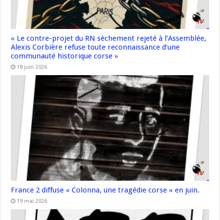
« Le contre-projet du RN sèchement rejeté à l’Assemblée,
Alexis Corbière refuse toute reconnaissance d’une
communauté historique corse »
18 juin 2026
France 2 diffuse « Colonna, une tragédie corse » en juin.
19 mai 2026