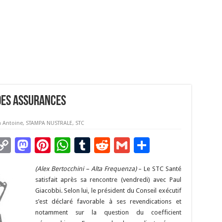
 des assurances
a Antoine
,
STAMPA NUSTRALE
,
STC
C
M
Pi
W
T
R
G
P
m
o
as
nt
h
u
e
m
ar
(Alex Bertocchini – Alta Frequenza)
– Le STC Santé
i
p
to
er
at
m
d
ai
ta
satisfait après sa rencontre (vendredi) avec Paul
y
d
es
sA
bl
di
l
g
Giacobbi. Selon lui, le président du Conseil exécutif
s’est déclaré favorable à ses revendications et
Li
o
t
p
r
t
er
notamment sur la question du coefficient