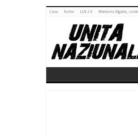
Casa
home
LLN 2.0
Mentions légales, cook