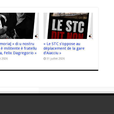
moria] « di u nostru
« Le STC s’oppose au
è militente è fratellu
déplacement de la gare
ta, Felix Dagregorio »
d’Aiacciu »
t 2026
31 juillet 2026