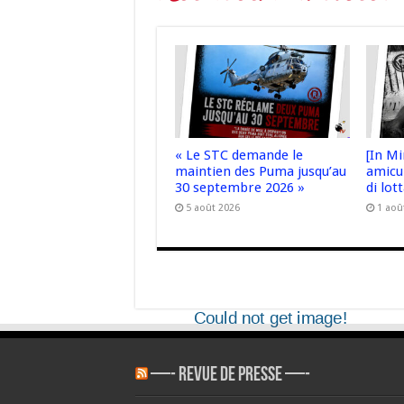
« Le STC demande le
[In Mi
maintien des Puma jusqu’au
amicu 
30 septembre 2026 »
di lot
5 août 2026
1 aoû
—- REVUE DE PRESSE —-