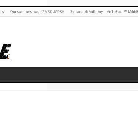
ies
Qui sommes nous ? A SQUADRA
Simonpoli Anthony – AnToFpcL™ Milit