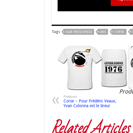
Tags
ALTA FREQUENZA
ARS
CORSE
Produ
Previous
Corse – Pour Frédéric Veaux,
Yvan Colonna est le tireur
Related Articles