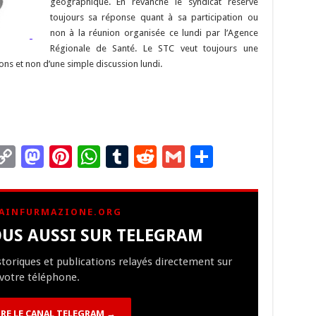
n
n
p
géographique. En revanche le syndicat réserve
toujours sa réponse quant à sa participation ou
k
non à la réunion organisée ce lundi par l’Agence
Régionale de Santé. Le STC veut toujours une
ions et non d’une simple discussion lundi.
C
M
Pi
W
T
R
G
P
m
o
as
nt
h
u
e
m
ar
i
p
to
er
at
m
d
ai
ta
AINFURMAZIONE.ORG
y
d
es
sA
bl
di
l
g
US AUSSI SUR TELEGRAM
Li
o
t
p
r
t
er
istoriques et publications relayés directement sur
n
n
p
votre téléphone.
k
RE LE CANAL TELEGRAM →