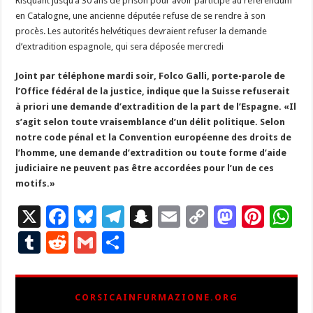
Risquant jusqu’à 30 ans de prison pour avoir participé au référendum
en Catalogne, une ancienne députée refuse de se rendre à son
procès. Les autorités helvétiques devraient refuser la demande
d’extradition espagnole, qui sera déposée mercredi
Joint par téléphone mardi soir, Folco Galli, porte-parole de
l’Office fédéral de la justice, indique que la Suisse refuserait
à priori une demande d’extradition de la part de l’Espagne. «Il
s’agit selon toute vraisemblance d’un délit politique. Selon
notre code pénal et la Convention européenne des droits de
l’homme, une demande d’extradition ou toute forme d’aide
judiciaire ne peuvent pas être accordées pour l’un de ces
motifs.»
X
F
Bl
T
S
E
C
M
Pi
W
ac
u
el
n
m
o
as
nt
h
T
R
G
P
e
es
e
a
ai
p
to
er
at
u
e
m
ar
b
ky
gr
p
l
y
d
es
s
m
d
ai
ta
CORSICAINFURMAZIONE.ORG
o
a
c
Li
o
t
p
bl
di
l
g