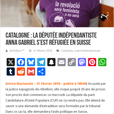
Catalogne : La députée indépendantiste
Anna Gabriel s’est réfugiée en Suisse
AnToFpcL™
21 février 2018
Cataluña
,
Lutte Internationale
X
F
Bl
T
S
E
C
M
Pi
W
ac
u
el
n
m
o
as
nt
h
T
R
G
P
e
es
e
a
ai
p
to
er
at
u
e
m
ar
(
Unità Naziunale – 21 février 2018 – publié à 18h00
b
ky
gr
p
l
y
d
) Accusée par
es
s
m
d
ai
ta
la justice espagnole de rébellion, elle risque jusqu’à 30 ans de prison.
o
a
c
Li
o
t
p
bl
di
l
g
Son procès doit commencer ce mercredi. La députée du parti
o
m
h
n
n
p
Candidature d’Unité Populaire (CUP) ne s’y rendra pas. Elle attend de
r
t
er
savoir si une demande d’extradition sera formulée par le tribunal.
k
at
k
Dans ce cas la, elle demandera l’asile politique en Suisse.