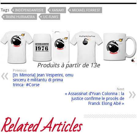
Tags
INDÉPENDANTISTE
KANAKY
MICKAËL FORREST
TAVINI HUIRAATIRA
UC-FLNKS
Produits à partir de 13e
Previous
[In Mimoria] Jean Vesperini, omu
sinceru è militantu di prima
trinca- #Corse
Next
« Assassinat d’Yvan Colonna : la
justice confirme le procès de
Franck Elong Abé »
Related Articles