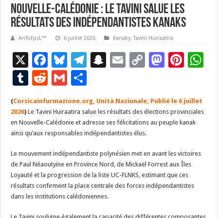
Nouvelle-Calédonie : le Tavini salue les
résultats des indépendantistes kanaks
AnToFpcL™
6 juillet 2026
Kanaky
,
Tavini Huiraatira
X
F
Bl
T
S
E
C
M
Pi
W
ac
u
el
n
m
o
as
nt
h
T
R
G
P
e
es
e
a
ai
p
to
er
at
u
e
m
ar
(
Corsicainfurmazione.org, Unità Naziunale, Publié le 6 juillet
b
ky
gr
p
l
y
d
es
s
m
d
ai
ta
2026
)
Le Tavini Huiraatira salue les résultats des élections provinciales
o
a
c
Li
o
t
p
bl
di
l
g
en Nouvelle-Calédonie et adresse ses félicitations au peuple kanak
o
m
h
n
n
p
ainsi qu’aux responsables indépendantistes élus.
r
t
er
k
at
k
Le mouvement indépendantiste polynésien met en avant les victoires
de Paul Néaoutyine en Province Nord, de Mickaël Forrest aux Îles
Loyauté et la progression de la liste UC-FLNKS, estimant que ces
résultats confirment la place centrale des forces indépendantistes
dans les institutions calédoniennes.
Le Tavini souligne également la capacité des différentes composantes