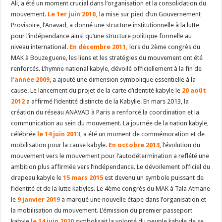
Ali, a été un moment crucial dans l’organisation et la consolidation du
mouvement.
Le 1er juin 2010,
la mise sur pied d’un Gouvernement
Provisoire, l’Anavad, a donné une structure institutionnelle à la lutte
pour l’indépendance ainsi qu’une structure politique formelle au
niveau international.
En décembre 2011,
lors du 2ème congrès du
MAK à Bouzeguene, les liens et les stratégies du mouvement ont été
renforcés. L’hymne national kabyle, dévoilé officiellement à la fin de
l’année 2009
, a ajouté une dimension symbolique essentielle à la
cause. Le lancement du projet de la carte d’identité kabyle le
20 août
2012
a affirmé l’identité distincte de la Kabylie. En mars 2013, la
création du réseau ANAVAD à Paris a renforcé la coordination et la
communication au sein du mouvement. La journée de la nation kabyle,
célébrée
le 14 juin 201
3, a été un moment de commémoration et de
mobilisation pour la cause kabyle.
En octobre 2013
, l’évolution du
mouvement vers le mouvement pour l’autodétermination a reflété une
ambition plus affirmée vers l’indépendance. Le dévoilement officiel du
drapeau kabyle le
15 mars 2015
est devenu un symbole puissant de
l’identité et de la lutte kabyles. Le 4ème congrès du MAK à Tala Atmane
le
9 janvier 2019
a marqué une nouvelle étape dans l’organisation et
la mobilisation du mouvement. L’émission du premier passeport
kabyle
le 14 juin 2020
symbolisait la volonté du peuple kabyle de se