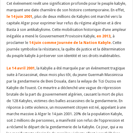
Cet événement revêt une signification profonde pour le peuple kabyle,
marquant une date charnière de son histoire contemporaine. En effet,
le 14 juin 2001
,
plus de deux millions de Kabyles ont marché vers la
capitale Alger pour exprimer leur refus du régime algérien et à dire
Basta à son antikabylisme. Cette mobilisation historique d’une ampleur
inégalée a mené le Gouvernement Provisoire Kabyle,
en 2013
,
à
proclamer le
14 juin comme Journée de la Nation Kabyle
. Cette
journée symbolise la résistance, la quête de justice et la détermination
du peuple kabyle à préserver son identité et ses droits inaliénables.
Le 14 avril 2001
, la Kabylie a été marquée par un évènement tragique
suite à l’assassinat, deux mois plus tôt, du jeune Guermah Massinissa
par la gendarmerie de Beni Douala, dans la wilaya de Tizi Ouzou en
Kabylie de l’ouest. Ce meurtre a déclenché une vague de répression
brutale de la part du gouvernement algérien, causant la mort de plus
de 128 Kabyles, victimes des balles assassines de la gendarmerie. En
réponse à cette violence, un mouvement citoyen est né, appelant à une
marche massive à Alger le 14 juin 2001. 20% de la population Kabyle,
soit 2 millions de personnes, a manifesté son refus de l’oppression et
a réclamé le départ de la gendarmerie de la Kabylie. Ce jour, qui a vu