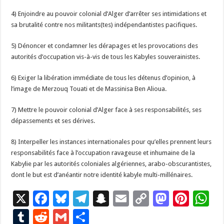
4) Enjoindre au pouvoir colonial d’Alger d’arrêter ses intimidations et
sa brutalité contre nos militants(tes) indépendantistes pacifiques.
5) Dénoncer et condamner les dérapages et les provocations des
autorités d’occupation vis-à-vis de tous les Kabyles souverainistes.
6) Exiger la libération immédiate de tous les détenus d’opinion, à
l’image de Merzouq Touati et de Massinisa Ben Alioua.
7) Mettre le pouvoir colonial d’Alger face à ses responsabilités, ses
dépassements et ses dérives.
8) Interpeller les instances internationales pour qu’elles prennent leurs
responsabilités face à l’occupation ravageuse et inhumaine de la
Kabylie par les autorités coloniales algériennes, arabo-obscurantistes,
dont le but est d’anéantir notre identité kabyle multi-millénaires.
X
F
Bl
T
S
E
C
M
Pi
W
ac
u
el
n
m
o
as
nt
h
T
R
G
P