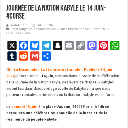
Journée de la Nation Kabyle le 14 juin-
#Corse
AnToFpcL™
14 juin 2026
Le fil rouge de la rédaction 2021
,
Lutte Internationale
,
Ritratti 2018
,
ritratti di corsica
X
F
Bl
T
S
E
C
M
Pi
W
ac
u
el
n
m
o
as
nt
h
T
R
G
P
e
es
e
a
ai
p
to
er
at
u
e
m
ar
(
Unità Naziunale – Lutte internationale – Publié le 14 juin
b
ky
gr
p
l
y
d
es
s
m
d
ai
ta
2024
)
A l’occasion du
14 Juin
, rentrant dans le cadre de la célébration
o
a
c
Li
o
t
p
bl
di
l
g
de la Journée de la Nation Kabyle, des levers de drapeaux kabyles
o
m
h
n
n
p
auront lieu dans chaque village et ville de Kabylie ainsi que dans
r
t
er
plusieurs capitales occidentales où la diaspora kabyle est en force.
k
at
k
Le
samedi 15 juin
à la place Vauban, 75007 Paris, à 14h se
déroulera une célébration annuelle de la lutte et de la
résilience du peuple kabyle.