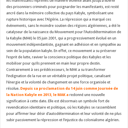
les manifestants réprimés de manière violente allant jusqu’à libérer
des prisonniers criminels pour poignarder les manifestants, est resté
ancré dans la mémoire collective du pays Kabyle, symbolisant une
rupture historique avec l’Algérie. La répression qui a marqué ces
évènements, sans le moindre soutien des régions algériennes, a été le
catalyseur de la naissance du Mouvement pour l’Autodétermination de
la Kabylie (MAK) le 05 juin 2001, qui a progressivement évolué en un
mouvement indépendantiste, gagnant en adhésion et en sympathie au
sein de la population kabyle. En effet, ce mouvement a su préserver
l’esprit de lutte, raviver la conscience politique des Kabyles et les
mobiliser pour qu’ils prennent en main leur propre destin.
Contrairement à ses prédécesseurs, le MAK a su transformer
l’indignation de la rue en un véritable projet politique, canalisant
l’énergie et la volonté de changement en une force organisée et
résolue.
Depuis sa proclamation du 14 juin comme Journée de
la Nation Kabyle en 2013, le MAK a
redonné une nouvelle
signification à cette date. Elle est désormais un symbole fort de
revendication identitaire et politique, où les Kabyles se rassemblent
pour affirmer leur désir d’autodétermination et leur volonté de ne plus
subir passivement la répression et l’injustice du colonialisme algérien.