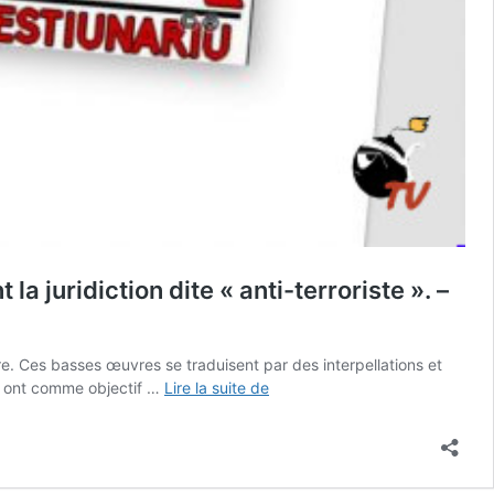
 juridiction dite « anti-terroriste ». –
e. Ces basses œuvres se traduisent par des interpellations et
Nous
ux ont comme objectif …
Lire la suite de
condamnons
sans
restriction
aucune,