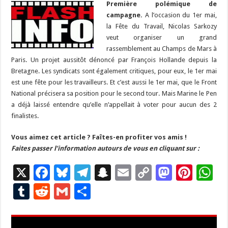
b
ky
gr
Première polémique de
p
l
y
d
es
s
m
d
ai
ta
campagne.
A l’occasion du 1er mai,
o
a
c
Li
o
t
p
bl
di
l
g
la Fête du Travail, Nicolas Sarkozy
o
m
h
n
n
p
veut organiser un grand
r
t
er
rassemblement au Champs de Mars à
k
at
k
Paris. Un projet aussitôt dénoncé par François Hollande depuis la
Bretagne. Les syndicats sont également critiques, pour eux, le 1er mai
est une fête pour les travailleurs. Et c’est aussi le 1er mai, que le Front
National précisera sa position pour le second tour. Mais Marine le Pen
a déjà laissé entendre qu’elle n’appellait à voter pour aucun des 2
finalistes.
Vous aimez cet article ? Faîtes-en profiter vos amis !
Faites passer l’information autours de vous en cliquant sur :
X
F
Bl
T
S
E
C
M
Pi
W
ac
u
el
n
m
o
as
nt
h
T
R
G
P
e
es
e
a
ai
p
to
er
at
u
e
m
ar
b
ky
gr
p
l
y
d
es
s
m
d
ai
ta