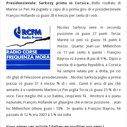
Presidenzievule: Sarkozy primu in Corsica..
b
ky
gr
p
l
y
.Bellu risultatu di
d
es
s
m
d
ai
ta
Marine Le Pen Hà piglaitu u capu di u primu giru di e presidenzievule
o
a
c
Li
o
t
p
bl
di
l
g
François Hollande cù guasi 28 è mezzu per centu di i voti…
o
m
h
n
n
p
r
t
er
Nicolas Sarkozy vene in seconda
k
at
k
pusizione cù guasi 27 punti…Terza:
Marine Le pen cù guasu 18 punti è
mezzu…Quartu: Jean-Luc Mélenchon
cù 11 per centu è quintu : François
Bayrou cù à pena di piu di 9 %.. Dipoi a
nascita di a quinta Republica, a Corsica
hà sempre vutatu per a dritta, pe cio
chi ghjè di l’elezzione presidenzievule…Nicolas Sarkozy piglia a prima
piazza cù guasi 31 è mezzu % di i voti…Cumè è ancu di piu chè
annantu à u cuntinente Martine Le Pen piglia forza cù guasi 25 % di i e
voce. Face megliu chè u so babbu, cinqu’anni fà…Vincitore à u pianu
naziunale, François Hollande ùn ghjungne chè in terza pusizione… jean
luc Mélenchon ottene guasi i 10%…In quantu à François Bayrou, hè
passatu di 12 % in’u 2007 à 5 % sta volta
Vous aimez cet article ? Faîtes-en profiter vos amis !