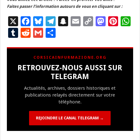
Faites passer l’information autours de vous en cliquant sur :
X
F
Bl
T
S
E
C
M
Pi
W
ac
u
el
n
m
o
as
nt
h
T
R
G
P
e
es
e
a
ai
p
to
er
at
u
e
m
ar
b
ky
gr
p
l
y
d
es
s
m
d
ai
ta
CORSICAINFURMAZIONE.ORG
o
a
c
Li
o
t
p
bl
di
l
g
RETROUVEZ-NOUS AUSSI SUR
o
m
h
n
n
p
r
t
er
TELEGRAM
k
at
k
Actualités, archives, dossiers historiques et
publications relayés directement sur votre
téléphone.
REJOINDRE LE CANAL TELEGRAM →