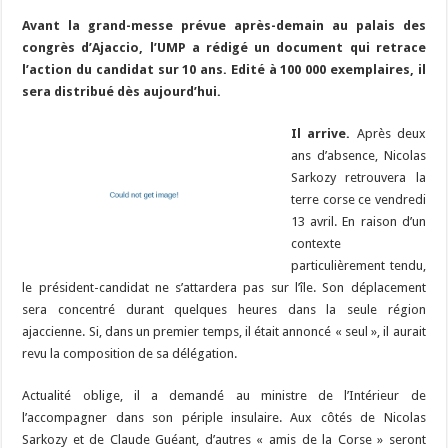
e
es
e
a
ai
p
to
er
at
u
e
m
ar
Avant la grand-messe prévue après-demain au palais des
b
ky
gr
p
l
y
d
es
s
m
d
ai
ta
congrès d’Ajaccio, l’UMP a rédigé un document qui retrace
o
a
c
Li
o
t
p
bl
di
l
g
l’action du candidat sur 10 ans. Edité à 100 000 exemplaires, il
o
m
h
n
n
p
sera distribué dès aujourd’hui.
r
t
er
k
at
k
Il arrive.
Après deux
ans d’absence, Nicolas
Sarkozy retrouvera la
terre corse ce vendredi
13 avril. En raison d’un
contexte
particulièrement tendu,
le président-candidat ne s’attardera pas sur l’île. Son déplacement
sera concentré durant quelques heures dans la seule région
ajaccienne. Si, dans un premier temps, il était annoncé « seul », il aurait
revu la composition de sa délégation.
Actualité oblige, il a demandé au ministre de l’Intérieur de
l’accompagner dans son périple insulaire. Aux côtés de Nicolas
Sarkozy et de Claude Guéant, d’autres « amis de la Corse » seront