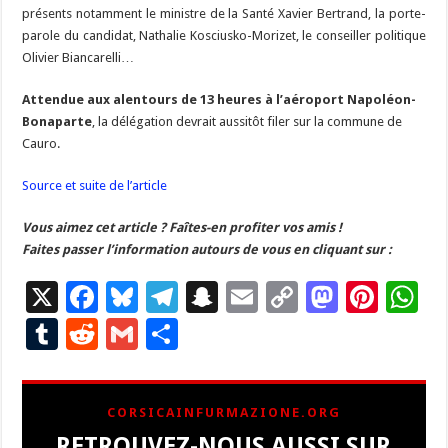
présents notamment le ministre de la Santé Xavier Bertrand, la porte-
parole du candidat, Nathalie Kosciusko-Morizet, le conseiller politique
Olivier Biancarelli…
Attendue aux alentours de 13 heures à l’aéroport Napoléon-
Bonaparte
, la délégation devrait aussitôt filer sur la commune de
Cauro.
Source et suite de l’article
Vous aimez cet article ?
Faîtes-en profiter vos amis !
Faites passer l’information autours de vous en cliquant sur :
X
F
Bl
T
S
E
C
M
Pi
W
ac
u
el
n
m
o
as
nt
h
T
R
G
P
e
es
e
a
ai
p
to
er
at
u
e
m
ar
b
ky
gr
p
l
y
d
es
s
m
d
ai
ta
CORSICAINFURMAZIONE.ORG
o
a
c
Li
o
t
p
bl
di
l
g
RETROUVEZ-NOUS AUSSI SUR