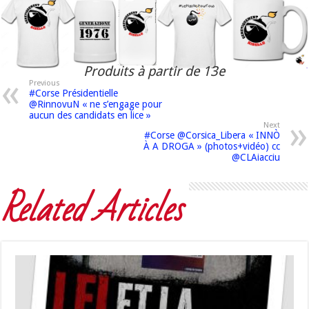
Produits à partir de 13e
Previous
#Corse Présidentielle
@RinnovuN « ne s’engage pour
aucun des candidats en lice »
Next
#Corse @Corsica_Libera « INNÒ
À A DROGA » (photos+vidéo) cc
@CLAiacciu
Related Articles