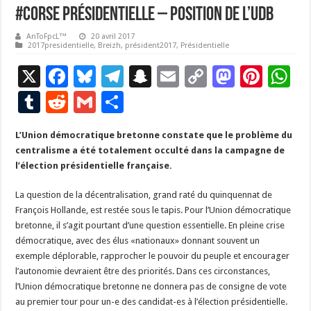
#Corse Présidentielle – Position de l’UDB
AnToFpcL™
20 avril 2017
2017presidentielle
,
Breizh
,
président2017
,
Présidentielle
X
F
Bl
T
S
E
C
M
Pi
W
ac
u
el
n
m
o
as
nt
h
T
R
G
P
e
es
e
a
ai
p
to
er
at
u
e
m
ar
L’Union démocratique bretonne constate que le problème du
b
ky
gr
p
l
y
d
es
s
m
d
ai
ta
centralisme a été totalement occulté dans la campagne de
o
a
c
Li
o
t
p
bl
di
l
g
l’élection présidentielle française.
o
m
h
n
n
p
r
t
er
La question de la décentralisation, grand raté du quinquennat de
k
at
k
François Hollande, est restée sous le tapis. Pour l’Union démocratique
bretonne, il s’agit pourtant d’une question essentielle. En pleine crise
démocratique, avec des élus «nationaux» donnant souvent un
exemple déplorable, rapprocher le pouvoir du peuple et encourager
l’autonomie devraient être des priorités. Dans ces circonstances,
l’Union démocratique bretonne ne donnera pas de consigne de vote
au premier tour pour un-e des candidat-es à l’élection présidentielle.