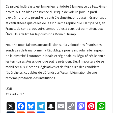
Ce projet fédéraliste est le meilleur antidote à la menace de l’extrême-
droite. A-t-on bien conscience du risque de voir un jour un parti
d’extrême-droite prendre le contrôle d’institutions aussi hiérarchisées
et centralisées que celles de la Cinquième république ? Il n’y a pas, en
France, de contre-pouvoirs comparables à ceux qui permettent aux
États-Unis de limiter le pouvoir de Donald Trump.
Nous ne nous faisons aucune illusion sur la volonté des favoris des
sondages de transformer la République pour y introduire le respect
de la diversité, l’autonomie locale et régionale ou l’égalité réelle entre
les territoires. Aussi, quel que soit le président élu, il importera de se
mobiliser aux élections législatives et de faire élire des candidats
fédéralistes, capables de défendre à l’Assemblée nationale une
réforme profonde des institutions.
UDB
19 avril 2017
X
F
Bl
T
S
E
C
M
Pi
W